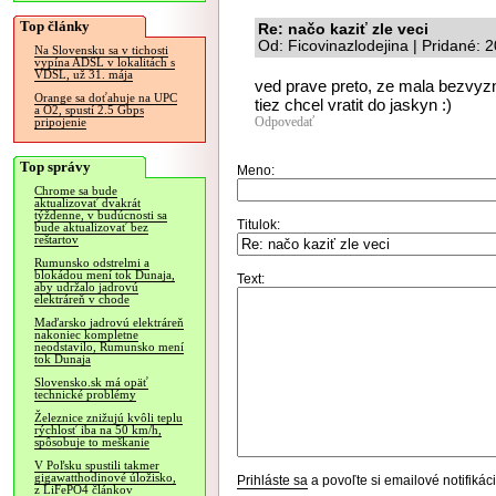
Top články
Re: načo kaziť zle veci
Od: Ficovinazlodejina | Pridané:
Na Slovensku sa v tichosti
vypína ADSL v lokalitách s
VDSL, už 31. mája
ved prave preto, ze mala bezvy
Orange sa doťahuje na UPC
tiez chcel vratit do jaskyn :)
a O2, spustí 2.5 Gbps
Odpovedať
pripojenie
Top správy
Meno:
Chrome sa bude
aktualizovať dvakrát
týždenne, v budúcnosti sa
Titulok:
bude aktualizovať bez
reštartov
Rumunsko odstrelmi a
blokádou mení tok Dunaja,
Text:
aby udržalo jadrovú
elektráreň v chode
Maďarsko jadrovú elektráreň
nakoniec kompletne
neodstavilo, Rumunsko mení
tok Dunaja
Slovensko.sk má opäť
technické problémy
Železnice znižujú kvôli teplu
rýchlosť iba na 50 km/h,
spôsobuje to meškanie
V Poľsku spustili takmer
gigawatthodinové úložisko,
Prihláste sa
a povoľte si emailové notifiká
z LiFePO4 článkov