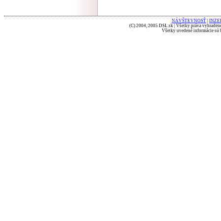
NÁVŠTEVNOSŤ
|
INZE
(C) 2004, 2005 DSL.sk | Všetky práva vyhradené
Všetky uvedené informácie sú b