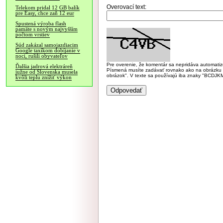
Overovací text:
Telekom pridal 12 GB balík
pre Easy, chce zaň 12 eur
Spustená výroba flash
pamäte s novým najvyšším
počtom vrstiev
Súd zakázal samojazdiacim
Google taxíkom dobíjanie v
noci, rušili obyvateľov
Pre overenie, že komentár sa nepridáva automatizov
Ďalšia jadrová elektráreň
Písmená musíte zadávať rovnako ako na obrázku veľk
južne od Slovenska musela
obrázok". V texte sa používajú iba znaky "BC
kvôli teplu znížiť výkon