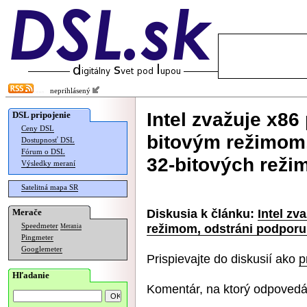
neprihlásený
Intel zvažuje x86
DSL pripojenie
Ceny DSL
bitovým režimom,
Dostupnosť DSL
Fórum o DSL
32-bitových reži
Výsledky meraní
Satelitná mapa SR
Diskusia k článku:
Intel zv
Merače
režimom, odstráni podporu
Speedmeter
Merania
Pingmeter
Googlemeter
Prispievajte do diskusií ako
p
Hľadanie
Komentár, na ktorý odpovedá