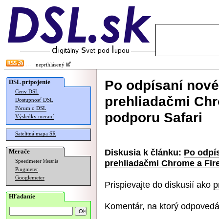
neprihlásený
Po odpísaní nov
DSL pripojenie
Ceny DSL
prehliadačmi Chr
Dostupnosť DSL
Fórum o DSL
podporu Safari
Výsledky meraní
Satelitná mapa SR
Diskusia k článku:
Po odpí
Merače
prehliadačmi Chrome a Fire
Speedmeter
Merania
Pingmeter
Googlemeter
Prispievajte do diskusií ako
p
Hľadanie
Komentár, na ktorý odpovedá