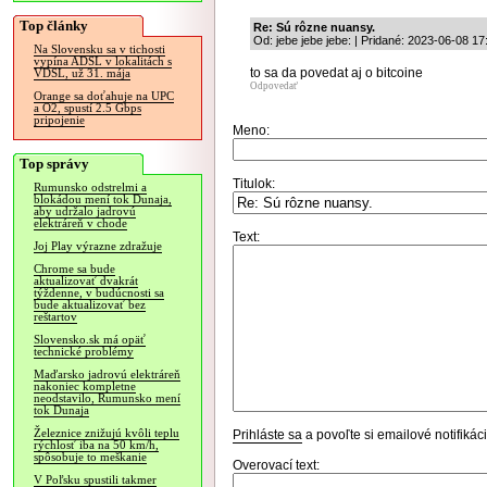
Top články
Re: Sú rôzne nuansy.
Od: jebe jebe jebe: | Pridané: 2023-06-08 17
Na Slovensku sa v tichosti
vypína ADSL v lokalitách s
to sa da povedat aj o bitcoine
VDSL, už 31. mája
Odpovedať
Orange sa doťahuje na UPC
a O2, spustí 2.5 Gbps
pripojenie
Meno:
Top správy
Titulok:
Rumunsko odstrelmi a
blokádou mení tok Dunaja,
aby udržalo jadrovú
elektráreň v chode
Text:
Joj Play výrazne zdražuje
Chrome sa bude
aktualizovať dvakrát
týždenne, v budúcnosti sa
bude aktualizovať bez
reštartov
Slovensko.sk má opäť
technické problémy
Maďarsko jadrovú elektráreň
nakoniec kompletne
neodstavilo, Rumunsko mení
tok Dunaja
Železnice znižujú kvôli teplu
Prihláste sa
a povoľte si emailové notifiká
rýchlosť iba na 50 km/h,
spôsobuje to meškanie
Overovací text:
V Poľsku spustili takmer