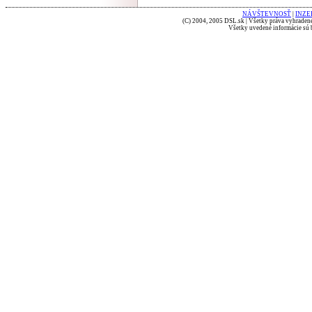
NÁVŠTEVNOSŤ
|
INZE
(C) 2004, 2005 DSL.sk | Všetky práva vyhradené
Všetky uvedené informácie sú b