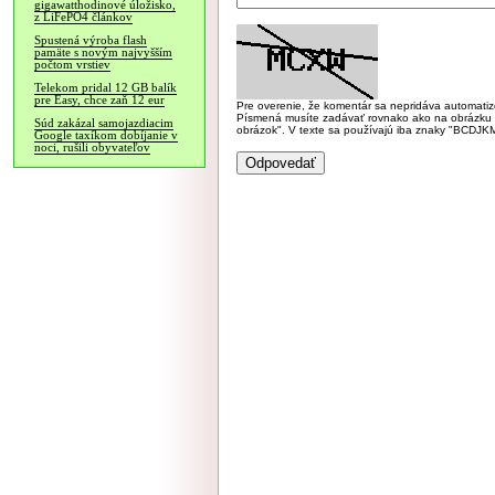
gigawatthodinové úložisko,
z LiFePO4 článkov
Spustená výroba flash
pamäte s novým najvyšším
počtom vrstiev
Telekom pridal 12 GB balík
pre Easy, chce zaň 12 eur
Pre overenie, že komentár sa nepridáva automatizov
Písmená musíte zadávať rovnako ako na obrázku veľk
Súd zakázal samojazdiacim
obrázok". V texte sa používajú iba znaky "BC
Google taxíkom dobíjanie v
noci, rušili obyvateľov