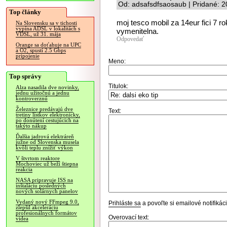
Od: adsafsdfsaosaub | Pridané: 
Top články
moj tesco mobil za 14eur fici 7 ro
Na Slovensku sa v tichosti
vypína ADSL v lokalitách s
vymenitelna.
VDSL, už 31. mája
Odpovedať
Orange sa doťahuje na UPC
a O2, spustí 2.5 Gbps
pripojenie
Meno:
Top správy
Titulok:
Alza nasadila dve novinky,
jednu užitočnú a jednu
kontroverznú
Železnice predávajú dve
Text:
tretiny lístkov elektronicky,
po donútení cestujúcich na
takýto nákup
Ďalšia jadrová elektráreň
južne od Slovenska musela
kvôli teplu znížiť výkon
V štvrtom reaktore
Mochoviec už beží štiepna
reakcia
NASA pripravuje ISS na
inštaláciu posledných
nových solárnych panelov
Vydaný nový FFmpeg 9.0,
Prihláste sa
a povoľte si emailové notifiká
zlepšil akceleráciu
profesionálnych formátov
Overovací text:
videa