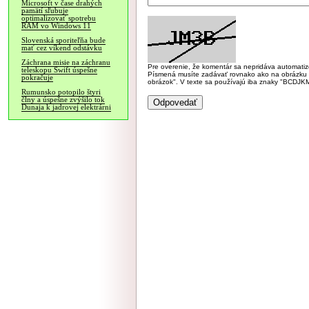
Microsoft v čase drahých
pamätí sľubuje
optimalizovať spotrebu
RAM vo Windows 11
Slovenská sporiteľňa bude
mať cez víkend odstávku
Záchrana misie na záchranu
Pre overenie, že komentár sa nepridáva automatizov
teleskopu Swift úspešne
Písmená musíte zadávať rovnako ako na obrázku veľk
pokračuje
obrázok". V texte sa používajú iba znaky "BC
Rumunsko potopilo štyri
člny a úspešne zvýšilo tok
Dunaja k jadrovej elektrárni