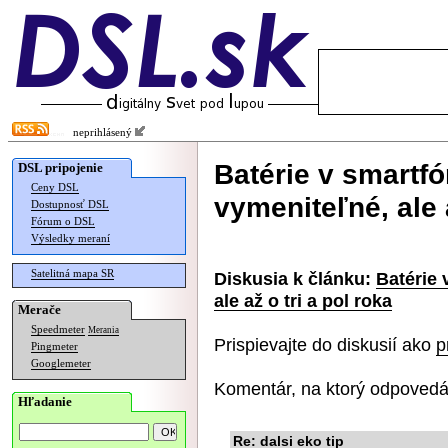
neprihlásený
Batérie v smartf
DSL pripojenie
Ceny DSL
vymeniteľné, ale a
Dostupnosť DSL
Fórum o DSL
Výsledky meraní
Satelitná mapa SR
Diskusia k článku:
Batérie
ale až o tri a pol roka
Merače
Speedmeter
Merania
Prispievajte do diskusií ako
p
Pingmeter
Googlemeter
Komentár, na ktorý odpovedá
Hľadanie
Re: dalsi eko tip