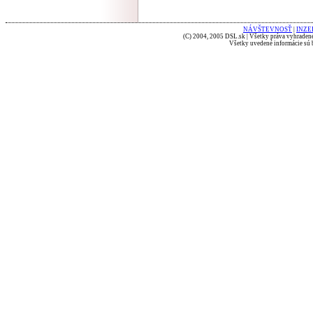
NÁVŠTEVNOSŤ
|
INZE
(C) 2004, 2005 DSL.sk | Všetky práva vyhradené
Všetky uvedené informácie sú b