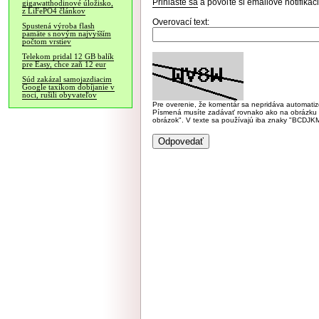
Prihláste sa
a povoľte si emailové notifiká
gigawatthodinové úložisko,
z LiFePO4 článkov
Overovací text:
Spustená výroba flash
pamäte s novým najvyšším
počtom vrstiev
Telekom pridal 12 GB balík
pre Easy, chce zaň 12 eur
Súd zakázal samojazdiacim
Google taxíkom dobíjanie v
noci, rušili obyvateľov
Pre overenie, že komentár sa nepridáva automatizov
Písmená musíte zadávať rovnako ako na obrázku veľk
obrázok". V texte sa používajú iba znaky "BC