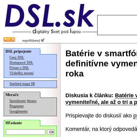
neprihlásený
Batérie v smartf
DSL pripojenie
Ceny DSL
definitívne vymeni
Dostupnosť DSL
Fórum o DSL
roka
Výsledky meraní
Satelitná mapa SR
Diskusia k článku:
Batérie 
Merače
vymeniteľné, ale až o tri a 
Speedmeter
Merania
Pingmeter
Googlemeter
Prispievajte do diskusií ako
p
Hľadanie
Komentár, na ktorý odpovedá