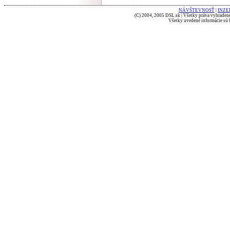
NÁVŠTEVNOSŤ
|
INZE
(C) 2004, 2005 DSL.sk | Všetky práva vyhradené
Všetky uvedené informácie sú b