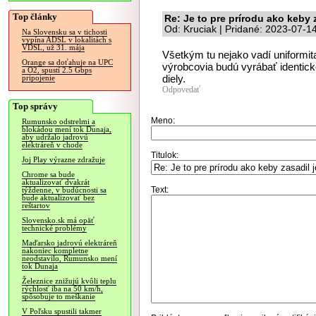
Top články
Re: Je to pre prírodu ako keby 
Od: Kruciak | Pridané: 2023-07-1
Na Slovensku sa v tichosti
vypína ADSL v lokalitách s
VDSL, už 31. mája
Všetkým tu nejako vadí uniformit
Orange sa doťahuje na UPC
výrobcovia budú vyrábať identic
a O2, spustí 2.5 Gbps
diely.
pripojenie
Odpovedať
Top správy
Meno:
Rumunsko odstrelmi a
blokádou mení tok Dunaja,
aby udržalo jadrovú
elektráreň v chode
Titulok:
Joj Play výrazne zdražuje
Chrome sa bude
aktualizovať dvakrát
Text:
týždenne, v budúcnosti sa
bude aktualizovať bez
reštartov
Slovensko.sk má opäť
technické problémy
Maďarsko jadrovú elektráreň
nakoniec kompletne
neodstavilo, Rumunsko mení
tok Dunaja
Železnice znižujú kvôli teplu
rýchlosť iba na 50 km/h,
spôsobuje to meškanie
V Poľsku spustili takmer