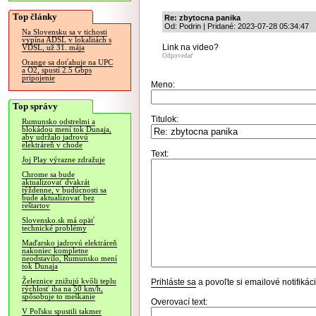
Top články
Re: zbytocna panika
Od: Podrin | Pridané: 2023-07-28 05:34:47
Na Slovensku sa v tichosti
vypína ADSL v lokalitách s
Link na video?
VDSL, už 31. mája
Odpovedať
Orange sa doťahuje na UPC
a O2, spustí 2.5 Gbps
pripojenie
Meno:
Top správy
Titulok:
Rumunsko odstrelmi a
blokádou mení tok Dunaja,
aby udržalo jadrovú
elektráreň v chode
Text:
Joj Play výrazne zdražuje
Chrome sa bude
aktualizovať dvakrát
týždenne, v budúcnosti sa
bude aktualizovať bez
reštartov
Slovensko.sk má opäť
technické problémy
Maďarsko jadrovú elektráreň
nakoniec kompletne
neodstavilo, Rumunsko mení
tok Dunaja
Železnice znižujú kvôli teplu
Prihláste sa
a povoľte si emailové notifiká
rýchlosť iba na 50 km/h,
spôsobuje to meškanie
Overovací text:
V Poľsku spustili takmer