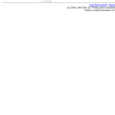
NÁVŠTEVNOSŤ
|
INZE
(C) 2004, 2005 DSL.sk | Všetky práva vyhradené
Všetky uvedené informácie sú b