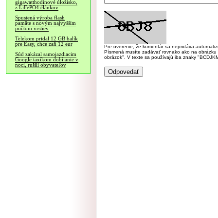
gigawatthodinové úložisko,
z LiFePO4 článkov
Spustená výroba flash
pamäte s novým najvyšším
počtom vrstiev
Telekom pridal 12 GB balík
pre Easy, chce zaň 12 eur
Pre overenie, že komentár sa nepridáva automatizov
Písmená musíte zadávať rovnako ako na obrázku veľk
Súd zakázal samojazdiacim
obrázok". V texte sa používajú iba znaky "BC
Google taxíkom dobíjanie v
noci, rušili obyvateľov