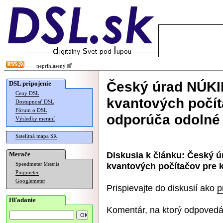
neprihlásený
Český úrad NÚKI
DSL pripojenie
Ceny DSL
kvantových počít
Dostupnosť DSL
Fórum o DSL
odporúča odolné 
Výsledky meraní
Satelitná mapa SR
Diskusia k článku:
Český ú
Merače
kvantových počítačov pre k
Speedmeter
Merania
Pingmeter
Googlemeter
Prispievajte do diskusií ako
p
Hľadanie
Komentár, na ktorý odpovedá