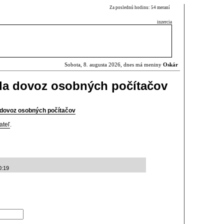
Za poslednú hodinu: 54 meraní
inzercia
Sobota, 8. augusta 2026, dnes má meniny
Oskár
ila dovoz osobných počítačov
a dovoz osobných počítačov
ateľ
.
0:19