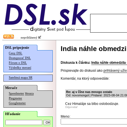
neprihlásený
India náhle obmedz
DSL pripojenie
Ceny DSL
Dostupnosť DSL
Diskusia k článku:
India náhle obmedzil
Fórum o DSL
Výsledky meraní
Prispievajte do diskusií ako
prihlásený užív
Satelitná mapa SR
Komentár, na ktorý odpovedáte:
Merače
Re: aj v číne nas mnogo ostalo
Speedmeter
Merania
Od: novomongol | Pridané: 2023-08-04 21:0
Pingmeter
Googlemeter
Cez Himaláje sa blbo oslobodzuje.
Odpovedať
Hľadanie
Meno: