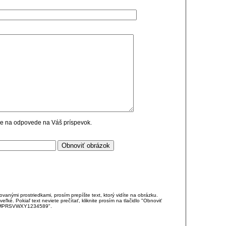
cie na odpovede na Váš príspevok.
anými prostriedkami, prosím prepíšte text, ktorý vidíte na obrázku.
é. Pokiaľ text neviete prečítať, kliknite prosím na tlačidlo "Obnoviť
DJKMPRSVWXY1234589".