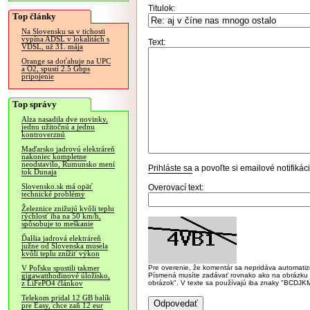
Titulok:
Top články
Na Slovensku sa v tichosti
vypína ADSL v lokalitách s
Text:
VDSL, už 31. mája
Orange sa doťahuje na UPC
a O2, spustí 2.5 Gbps
pripojenie
Top správy
Alza nasadila dve novinky,
jednu užitočnú a jednu
kontroverznú
Maďarsko jadrovú elektráreň
nakoniec kompletne
neodstavilo, Rumunsko mení
Prihláste sa
a povoľte si emailové notifiká
tok Dunaja
Slovensko.sk má opäť
Overovací text:
technické problémy
Železnice znižujú kvôli teplu
rýchlosť iba na 50 km/h,
spôsobuje to meškanie
Ďalšia jadrová elektráreň
južne od Slovenska musela
kvôli teplu znížiť výkon
Pre overenie, že komentár sa nepridáva automatizov
V Poľsku spustili takmer
Písmená musíte zadávať rovnako ako na obrázku veľk
gigawatthodinové úložisko,
obrázok". V texte sa používajú iba znaky "BC
z LiFePO4 článkov
Telekom pridal 12 GB balík
pre Easy, chce zaň 12 eur