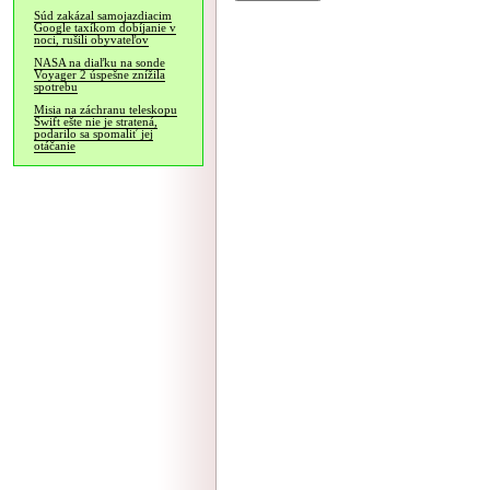
Súd zakázal samojazdiacim
Google taxíkom dobíjanie v
noci, rušili obyvateľov
NASA na diaľku na sonde
Voyager 2 úspešne znížila
spotrebu
Misia na záchranu teleskopu
Swift ešte nie je stratená,
podarilo sa spomaliť jej
otáčanie