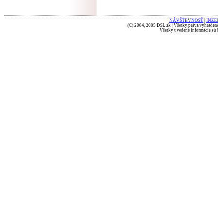
NÁVŠTEVNOSŤ
|
INZE
(C) 2004, 2005 DSL.sk | Všetky práva vyhradené
Všetky uvedené informácie sú b