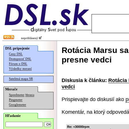
neprihlásený
Rotácia Marsu sa
DSL pripojenie
Ceny DSL
presne vedci
Dostupnosť DSL
Fórum o DSL
Výsledky meraní
Satelitná mapa SR
Diskusia k článku:
Rotácia 
vedci
Merače
Speedmeter
Merania
Prispievajte do diskusií ako
p
Pingmeter
Googlemeter
Komentár, na ktorý odpovedá
Hľadanie
Re: +30000rpm