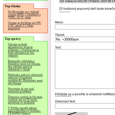
Od: makaj na mňa SD | Pridané: 2023-08-13
Top články
25 hodinový pracovný deň bude konečne
Na Slovensku sa v tichosti
Odpovedať
vypína ADSL v lokalitách s
VDSL, už 31. mája
Meno:
Orange sa doťahuje na UPC
a O2, spustí 2.5 Gbps
pripojenie
Titulok:
Top správy
Chrome sa bude
aktualizovať dvakrát
Text:
týždenne, v budúcnosti sa
bude aktualizovať bez
reštartov
Rumunsko odstrelmi a
blokádou mení tok Dunaja,
aby udržalo jadrovú
elektráreň v chode
Maďarsko jadrovú elektráreň
nakoniec kompletne
neodstavilo, Rumunsko mení
tok Dunaja
Slovensko.sk má opäť
technické problémy
Prihláste sa
a povoľte si emailové notifiká
Železnice znižujú kvôli teplu
rýchlosť iba na 50 km/h,
Overovací text:
spôsobuje to meškanie
V Poľsku spustili takmer
gigawatthodinové úložisko,
z LiFePO4 článkov