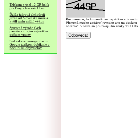
Telekom pridal 12 GB balík
pre Easy, chce zaň 12 eur
Ďalšia jadrová elektráreň
južne od Slovenska musela
Pre overenie, že komentár sa nepridáva automatizov
kvôli teplu znížiť výkon
Písmená musíte zadávať rovnako ako na obrázku veľk
obrázok". V texte sa používajú iba znaky "BC
Spustená výroba flash
pamäte s novým najvyšším
počtom vrstiev
Súd zakázal samojazdiacim
Google taxíkom dobíjanie v
noci, rušili obyvateľov