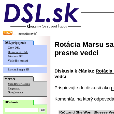
neprihlásený
Rotácia Marsu sa
DSL pripojenie
Ceny DSL
presne vedci
Dostupnosť DSL
Fórum o DSL
Výsledky meraní
Satelitná mapa SR
Diskusia k článku:
Rotácia 
vedci
Merače
Speedmeter
Merania
Prispievajte do diskusií ako
p
Pingmeter
Googlemeter
Komentár, na ktorý odpovedá
Hľadanie
Re: ..and She Worn Blueeee Vee