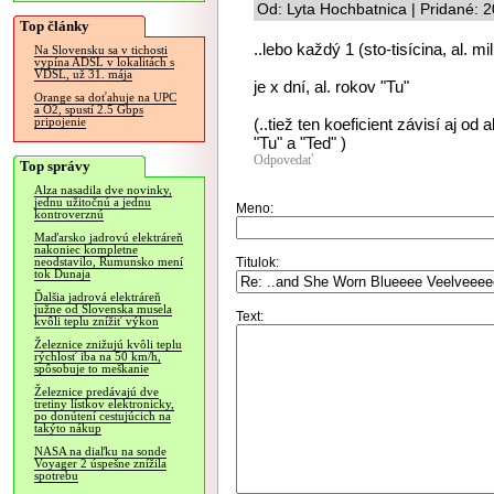
Od: Lyta Hochbatnica | Pridané: 
Top články
..lebo každý 1 (sto-tisícina, al. m
Na Slovensku sa v tichosti
vypína ADSL v lokalitách s
VDSL, už 31. mája
je x dní, al. rokov "Tu"
Orange sa doťahuje na UPC
a O2, spustí 2.5 Gbps
(..tiež ten koeficient závisí aj od
pripojenie
"Tu" a "Ted" )
Odpovedať
Top správy
Alza nasadila dve novinky,
jednu užitočnú a jednu
Meno:
kontroverznú
Maďarsko jadrovú elektráreň
nakoniec kompletne
Titulok:
neodstavilo, Rumunsko mení
tok Dunaja
Ďalšia jadrová elektráreň
južne od Slovenska musela
Text:
kvôli teplu znížiť výkon
Železnice znižujú kvôli teplu
rýchlosť iba na 50 km/h,
spôsobuje to meškanie
Železnice predávajú dve
tretiny lístkov elektronicky,
po donútení cestujúcich na
takýto nákup
NASA na diaľku na sonde
Voyager 2 úspešne znížila
spotrebu