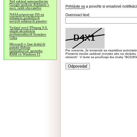
Súd zakázal samojazdiacim
Google taxíkom dobíjanie v
Prihláste sa
a povoľte si emailové notifiká
noci, rušili obyvateľov
NASA pripravuje ISS na
Overovací text:
inštaláciu posledných
nových solárnych panelov
Vydaný nový FFmpeg 9.0,
zlepšil akceleráciu
profesionálnych formátov
videa
Microsoft v čase drahých
pamätí sľubuje
Pre overenie, že komentár sa nepridáva automatizov
optimalizovať spotrebu
Písmená musíte zadávať rovnako ako na obrázku veľk
RAM vo Windows 11
obrázok". V texte sa používajú iba znaky "BC