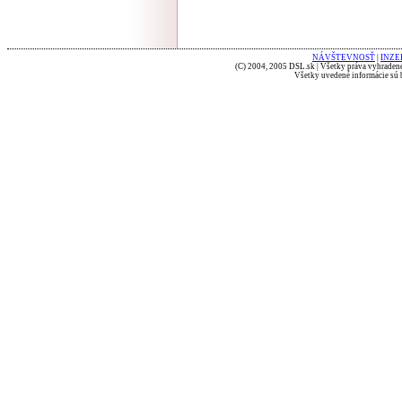
NÁVŠTEVNOSŤ
|
INZE
(C) 2004, 2005 DSL.sk | Všetky práva vyhradené
Všetky uvedené informácie sú b