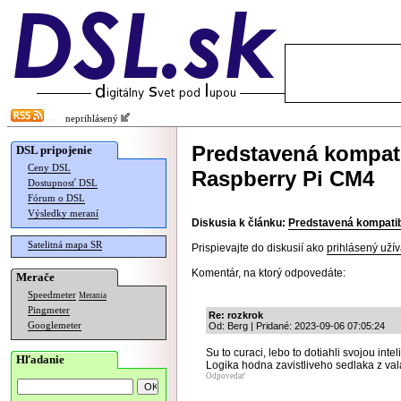
neprihlásený
Predstavená kompat
DSL pripojenie
Ceny DSL
Raspberry Pi CM4
Dostupnosť DSL
Fórum o DSL
Výsledky meraní
Diskusia k článku:
Predstavená kompatib
Satelitná mapa SR
Prispievajte do diskusií ako
prihlásený užív
Komentár, na ktorý odpovedáte:
Merače
Speedmeter
Merania
Pingmeter
Re: rozkrok
Googlemeter
Od: Berg | Pridané: 2023-09-06 07:05:24
Su to curaci, lebo to dotiahli svojou int
Hľadanie
Logika hodna zavistliveho sedlaka z val
Odpovedať