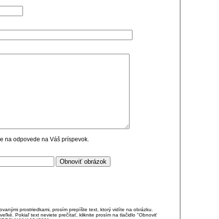
cie na odpovede na Váš príspevok.
anými prostriedkami, prosím prepíšte text, ktorý vidíte na obrázku.
é. Pokiaľ text neviete prečítať, kliknite prosím na tlačidlo "Obnoviť