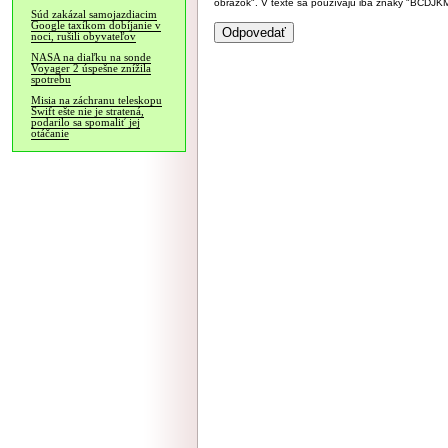
obrázok". V texte sa používajú iba znaky "BC
Súd zakázal samojazdiacim
Google taxíkom dobíjanie v
noci, rušili obyvateľov
NASA na diaľku na sonde
Voyager 2 úspešne znížila
spotrebu
Misia na záchranu teleskopu
Swift ešte nie je stratená,
podarilo sa spomaliť jej
otáčanie