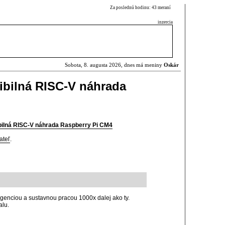
Za poslednú hodinu: 43 meraní
inzercia
Sobota, 8. augusta 2026, dnes má meniny
Oskár
ibilná RISC-V náhrada
ilná RISC-V náhrada Raspberry Pi CM4
ateľ
.
eligenciou a sustavnou pracou 1000x dalej ako ty.
alu.