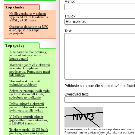
Meno:
Top články
Na Slovensku sa v tichosti
Titulok:
vypína ADSL v lokalitách s
VDSL, už 31. mája
Orange sa doťahuje na UPC
a O2, spustí 2.5 Gbps
Text:
pripojenie
Top správy
Alza nasadila dve novinky,
jednu užitočnú a jednu
kontroverznú
Maďarsko jadrovú elektráreň
nakoniec kompletne
neodstavilo, Rumunsko mení
tok Dunaja
Slovensko.sk má opäť
technické problémy
Prihláste sa
a povoľte si emailové notifiká
Železnice znižujú kvôli teplu
Overovací text:
rýchlosť iba na 50 km/h,
spôsobuje to meškanie
Ďalšia jadrová elektráreň
južne od Slovenska musela
kvôli teplu znížiť výkon
V Poľsku spustili takmer
gigawatthodinové úložisko,
z LiFePO4 článkov
Pre overenie, že komentár sa nepridáva automatizov
Telekom pridal 12 GB balík
Písmená musíte zadávať rovnako ako na obrázku veľk
pre Easy, chce zaň 12 eur