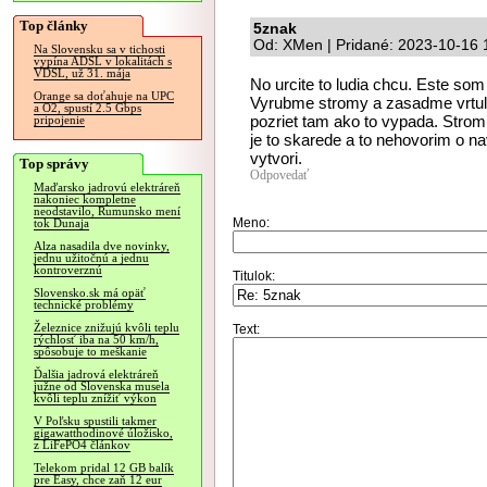
Top články
5znak
Od: XMen | Pridané: 2023-10-16 
Na Slovensku sa v tichosti
vypína ADSL v lokalitách s
VDSL, už 31. mája
No urcite to ludia chcu. Este som 
Orange sa doťahuje na UPC
Vyrubme stromy a zasadme vrtulk
a O2, spustí 2.5 Gbps
pozriet tam ako to vypada. Strom z
pripojenie
je to skarede a to nehovorim o na
vytvori.
Top správy
Odpovedať
Maďarsko jadrovú elektráreň
nakoniec kompletne
neodstavilo, Rumunsko mení
Meno:
tok Dunaja
Alza nasadila dve novinky,
jednu užitočnú a jednu
kontroverznú
Titulok:
Slovensko.sk má opäť
technické problémy
Železnice znižujú kvôli teplu
Text:
rýchlosť iba na 50 km/h,
spôsobuje to meškanie
Ďalšia jadrová elektráreň
južne od Slovenska musela
kvôli teplu znížiť výkon
V Poľsku spustili takmer
gigawatthodinové úložisko,
z LiFePO4 článkov
Telekom pridal 12 GB balík
pre Easy, chce zaň 12 eur