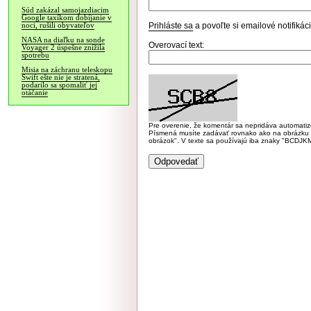
Súd zakázal samojazdiacim
Google taxíkom dobíjanie v
Prihláste sa
a povoľte si emailové notifiká
noci, rušili obyvateľov
NASA na diaľku na sonde
Overovací text:
Voyager 2 úspešne znížila
spotrebu
Misia na záchranu teleskopu
Swift ešte nie je stratená,
podarilo sa spomaliť jej
otáčanie
Pre overenie, že komentár sa nepridáva automatizov
Písmená musíte zadávať rovnako ako na obrázku veľk
obrázok". V texte sa používajú iba znaky "BC