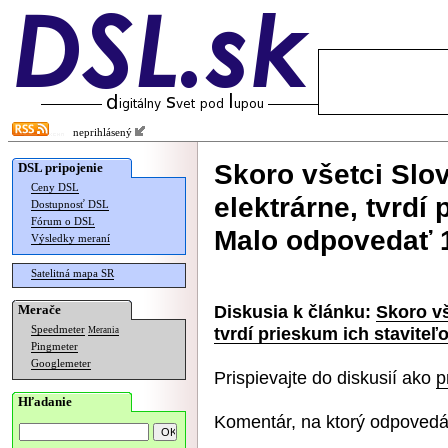
neprihlásený
Skoro všetci Slo
DSL pripojenie
Ceny DSL
elektrárne, tvrdí 
Dostupnosť DSL
Fórum o DSL
Malo odpovedať
Výsledky meraní
Satelitná mapa SR
Diskusia k článku:
Skoro vš
Merače
tvrdí prieskum ich stavite
Speedmeter
Merania
Pingmeter
Googlemeter
Prispievajte do diskusií ako
p
Hľadanie
Komentár, na ktorý odpovedá