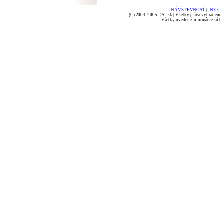
NÁVŠTEVNOSŤ
|
INZE
(C) 2004, 2005 DSL.sk | Všetky práva vyhradené
Všetky uvedené informácie sú b