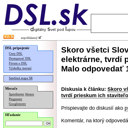
neprihlásený
Skoro všetci Slo
DSL pripojenie
Ceny DSL
elektrárne, tvrdí 
Dostupnosť DSL
Fórum o DSL
Malo odpovedať
Výsledky meraní
Satelitná mapa SR
Diskusia k článku:
Skoro vš
Merače
tvrdí prieskum ich stavite
Speedmeter
Merania
Pingmeter
Googlemeter
Prispievajte do diskusií ako
p
Hľadanie
Komentár, na ktorý odpovedá