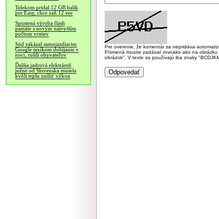
Telekom pridal 12 GB balík
pre Easy, chce zaň 12 eur
Spustená výroba flash
pamäte s novým najvyšším
počtom vrstiev
Súd zakázal samojazdiacim
Pre overenie, že komentár sa nepridáva automatizov
Google taxíkom dobíjanie v
Písmená musíte zadávať rovnako ako na obrázku veľk
noci, rušili obyvateľov
obrázok". V texte sa používajú iba znaky "BC
Ďalšia jadrová elektráreň
južne od Slovenska musela
kvôli teplu znížiť výkon