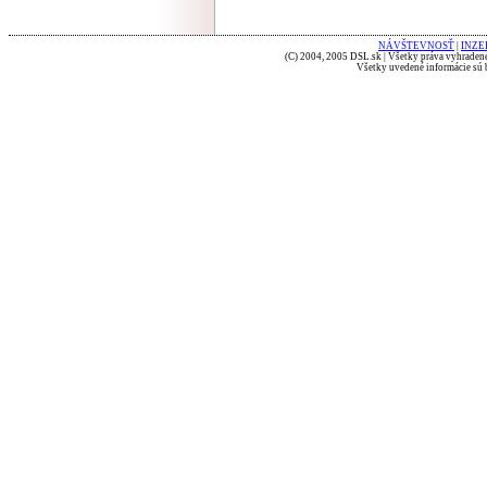
NÁVŠTEVNOSŤ
|
INZE
(C) 2004, 2005 DSL.sk | Všetky práva vyhradené
Všetky uvedené informácie sú b