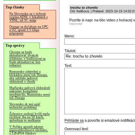
Top články
trochu to zhorelo
Od: Kelišová. | Pridané: 2023-10-19 14:02:0
Na Slovensku sa v tichosti
vypína ADSL v lokalitách s
Pozrite si napr. na bbc video z horiacej v
VDSL, už 31. mája
Odpovedať
Orange sa doťahuje na UPC
a O2, spustí 2.5 Gbps
pripojenie
Meno:
Top správy
Titulok:
Chrome sa bude
aktualizovať dvakrát
týždenne, v budúcnosti sa
bude aktualizovať bez
reštartov
Text:
Rumunsko odstrelmi a
blokádou mení tok Dunaja,
aby udržalo jadrovú
elektráreň v chode
Maďarsko jadrovú elektráreň
nakoniec kompletne
neodstavilo, Rumunsko mení
tok Dunaja
Slovensko.sk má opäť
technické problémy
Železnice znižujú kvôli teplu
rýchlosť iba na 50 km/h,
Prihláste sa
a povoľte si emailové notifiká
spôsobuje to meškanie
V Poľsku spustili takmer
Overovací text:
gigawatthodinové úložisko,
z LiFePO4 článkov