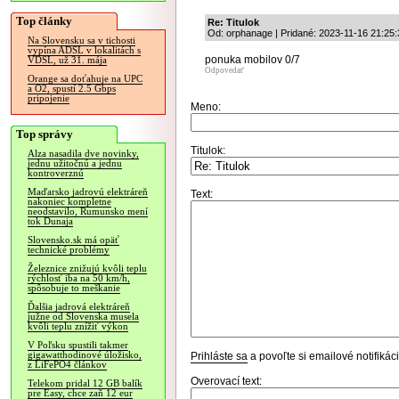
Top články
Re: Titulok
Od: orphanage | Pridané: 2023-11-16 21:25:
Na Slovensku sa v tichosti
vypína ADSL v lokalitách s
ponuka mobilov 0/7
VDSL, už 31. mája
Odpovedať
Orange sa doťahuje na UPC
a O2, spustí 2.5 Gbps
pripojenie
Meno:
Top správy
Titulok:
Alza nasadila dve novinky,
jednu užitočnú a jednu
kontroverznú
Maďarsko jadrovú elektráreň
Text:
nakoniec kompletne
neodstavilo, Rumunsko mení
tok Dunaja
Slovensko.sk má opäť
technické problémy
Železnice znižujú kvôli teplu
rýchlosť iba na 50 km/h,
spôsobuje to meškanie
Ďalšia jadrová elektráreň
južne od Slovenska musela
kvôli teplu znížiť výkon
V Poľsku spustili takmer
gigawatthodinové úložisko,
Prihláste sa
a povoľte si emailové notifiká
z LiFePO4 článkov
Overovací text:
Telekom pridal 12 GB balík
pre Easy, chce zaň 12 eur