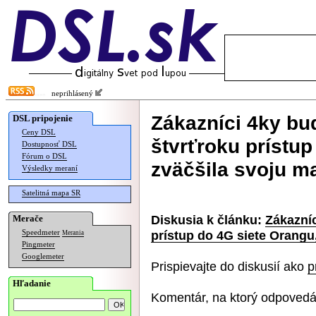
neprihlásený
Zákazníci 4ky bu
DSL pripojenie
Ceny DSL
štvrťroku prístup
Dostupnosť DSL
Fórum o DSL
zväčšila svoju m
Výsledky meraní
Satelitná mapa SR
Diskusia k článku:
Zákazní
Merače
prístup do 4G siete Orangu
Speedmeter
Merania
Pingmeter
Googlemeter
Prispievajte do diskusií ako
p
Hľadanie
Komentár, na ktorý odpovedá