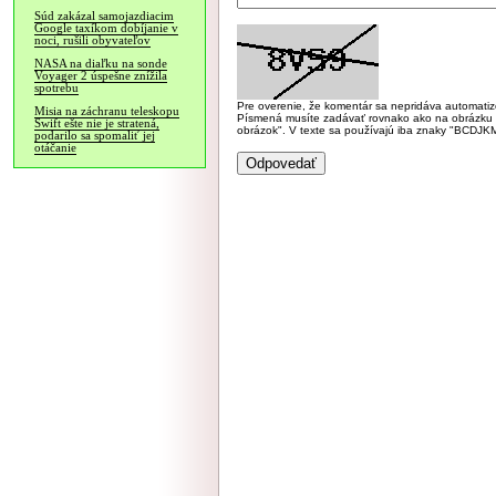
Súd zakázal samojazdiacim
Google taxíkom dobíjanie v
noci, rušili obyvateľov
NASA na diaľku na sonde
Voyager 2 úspešne znížila
spotrebu
Pre overenie, že komentár sa nepridáva automatizov
Misia na záchranu teleskopu
Písmená musíte zadávať rovnako ako na obrázku veľk
Swift ešte nie je stratená,
obrázok". V texte sa používajú iba znaky "BC
podarilo sa spomaliť jej
otáčanie