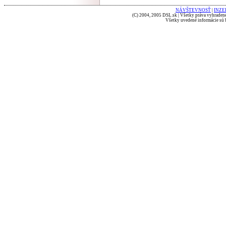
NÁVŠTEVNOSŤ
|
INZE
(C) 2004, 2005 DSL.sk | Všetky práva vyhradené
Všetky uvedené informácie sú b