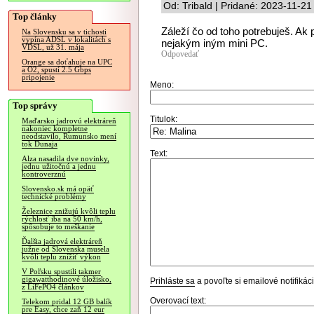
Od: Tribald | Pridané: 2023-11-21
Top články
Záleží čo od toho potrebuješ. A
Na Slovensku sa v tichosti
vypína ADSL v lokalitách s
nejakým iným mini PC.
VDSL, už 31. mája
Odpovedať
Orange sa doťahuje na UPC
a O2, spustí 2.5 Gbps
pripojenie
Meno:
Top správy
Titulok:
Maďarsko jadrovú elektráreň
nakoniec kompletne
neodstavilo, Rumunsko mení
tok Dunaja
Text:
Alza nasadila dve novinky,
jednu užitočnú a jednu
kontroverznú
Slovensko.sk má opäť
technické problémy
Železnice znižujú kvôli teplu
rýchlosť iba na 50 km/h,
spôsobuje to meškanie
Ďalšia jadrová elektráreň
južne od Slovenska musela
kvôli teplu znížiť výkon
V Poľsku spustili takmer
gigawatthodinové úložisko,
Prihláste sa
a povoľte si emailové notifiká
z LiFePO4 článkov
Overovací text:
Telekom pridal 12 GB balík
pre Easy, chce zaň 12 eur