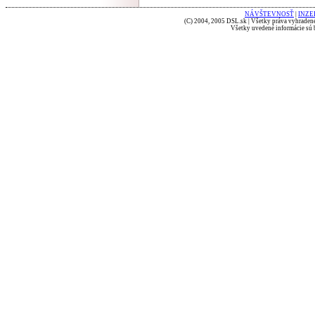
NÁVŠTEVNOSŤ
|
INZE
(C) 2004, 2005 DSL.sk | Všetky práva vyhradené
Všetky uvedené informácie sú b