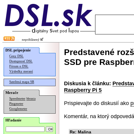
neprihlásený
Predstavené rozš
DSL pripojenie
Ceny DSL
SSD pre Raspberr
Dostupnosť DSL
Fórum o DSL
Výsledky meraní
Satelitná mapa SR
Diskusia k článku:
Predsta
Raspberry Pi 5
Merače
Speedmeter
Merania
Prispievajte do diskusií ako
p
Pingmeter
Googlemeter
Komentár, na ktorý odpovedá
Hľadanie
Re: Malina