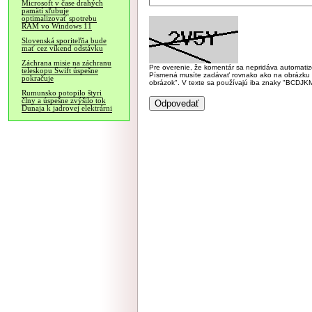
Microsoft v čase drahých
pamätí sľubuje
optimalizovať spotrebu
RAM vo Windows 11
Slovenská sporiteľňa bude
mať cez víkend odstávku
Záchrana misie na záchranu
Pre overenie, že komentár sa nepridáva automatizov
teleskopu Swift úspešne
Písmená musíte zadávať rovnako ako na obrázku veľk
pokračuje
obrázok". V texte sa používajú iba znaky "BC
Rumunsko potopilo štyri
člny a úspešne zvýšilo tok
Dunaja k jadrovej elektrárni