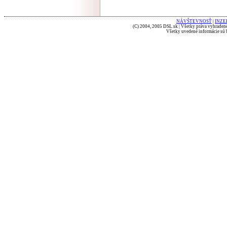
NÁVŠTEVNOSŤ
|
INZE
(C) 2004, 2005 DSL.sk | Všetky práva vyhradené
Všetky uvedené informácie sú b