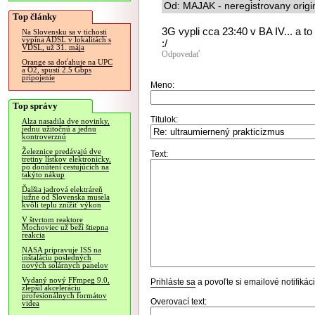
Od: MAJAK - neregistrovany origi
Top články
3G vypli cca 23:40 v BA IV... a t
Na Slovensku sa v tichosti
vypína ADSL v lokalitách s
:/
VDSL, už 31. mája
Odpovedať
Orange sa doťahuje na UPC
a O2, spustí 2.5 Gbps
pripojenie
Meno:
Top správy
Titulok:
Alza nasadila dve novinky,
jednu užitočnú a jednu
kontroverznú
Železnice predávajú dve
Text:
tretiny lístkov elektronicky,
po donútení cestujúcich na
takýto nákup
Ďalšia jadrová elektráreň
južne od Slovenska musela
kvôli teplu znížiť výkon
V štvrtom reaktore
Mochoviec už beží štiepna
reakcia
NASA pripravuje ISS na
inštaláciu posledných
nových solárnych panelov
Vydaný nový FFmpeg 9.0,
Prihláste sa
a povoľte si emailové notifiká
zlepšil akceleráciu
profesionálnych formátov
Overovací text:
videa