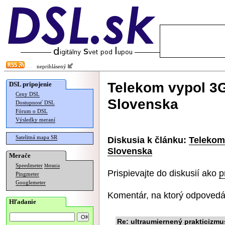
neprihlásený
Telekom vypol 3G
DSL pripojenie
Ceny DSL
Slovenska
Dostupnosť DSL
Fórum o DSL
Výsledky meraní
Satelitná mapa SR
Diskusia k článku:
Telekom
Slovenska
Merače
Speedmeter
Merania
Prispievajte do diskusií ako
p
Pingmeter
Googlemeter
Komentár, na ktorý odpovedá
Hľadanie
Re: ultraumiernený prakticizmu