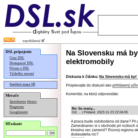
neprihlásený
Na Slovensku má byť
DSL pripojenie
Ceny DSL
elektromobily
Dostupnosť DSL
Fórum o DSL
Výsledky meraní
Diskusia k článku:
Na Slovensku má byť v
Satelitná mapa SR
Prispievajte do diskusií ako
prihlásený užív
Komentár, na ktorý odpovedáte:
Merače
Speedmeter
Merania
Pingmeter
Re: So many...
Googlemeter
Od: ... | Pridané: 2023-11-23 22:04:05
A praca bude oslobodena od dane? Pri 
Hľadanie
Zamestnanec si v obchode pri rozkoch od
trivialnu vec zamenil? Rozvoj regionu s
dodavatelia nic?