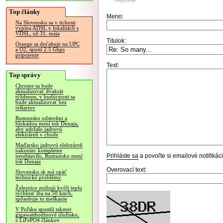
Odpovedať
Top články
Meno:
Na Slovensku sa v tichosti
vypína ADSL v lokalitách s
VDSL, už 31. mája
Titulok:
Orange sa doťahuje na UPC
a O2, spustí 2.5 Gbps
pripojenie
Text:
Top správy
Chrome sa bude
aktualizovať dvakrát
týždenne, v budúcnosti sa
bude aktualizovať bez
reštartov
Rumunsko odstrelmi a
blokádou mení tok Dunaja,
aby udržalo jadrovú
elektráreň v chode
Maďarsko jadrovú elektráreň
nakoniec kompletne
Prihláste sa
a povoľte si emailové notifiká
neodstavilo, Rumunsko mení
tok Dunaja
Overovací text:
Slovensko.sk má opäť
technické problémy
Železnice znižujú kvôli teplu
rýchlosť iba na 50 km/h,
spôsobuje to meškanie
V Poľsku spustili takmer
gigawatthodinové úložisko,
z LiFePO4 článkov