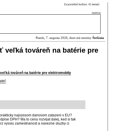
Za poslednú hodinu: 42 meraní
inzercia
Piatok, 7. augusta 2026, dnes má meniny
Štefánia
 veľká továreň na batérie pre
eľká továreň na batérie pre elektromobily
ateľ
.
prakticky najvyssom danovom zatazeni v EU?
pise DPH? Ma to cenu rozvijat dalej, ked si tak
krz vyssiu zamestnanost a navezne sluzby ci