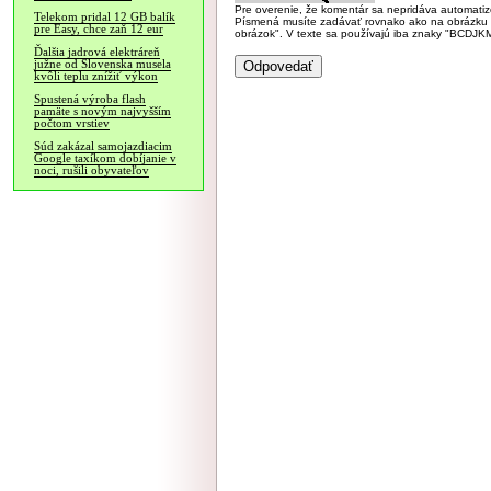
Pre overenie, že komentár sa nepridáva automatizov
Telekom pridal 12 GB balík
Písmená musíte zadávať rovnako ako na obrázku veľk
pre Easy, chce zaň 12 eur
obrázok". V texte sa používajú iba znaky "BC
Ďalšia jadrová elektráreň
južne od Slovenska musela
kvôli teplu znížiť výkon
Spustená výroba flash
pamäte s novým najvyšším
počtom vrstiev
Súd zakázal samojazdiacim
Google taxíkom dobíjanie v
noci, rušili obyvateľov