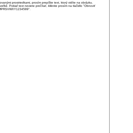
anými prostriedkami, prosím prepíšte text, ktorý vidíte na obrázku.
é. Pokiaľ text neviete prečítať, kliknite prosím na tlačidlo "Obnoviť
DJKMPRSVWXY1234589".