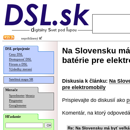
neprihlásený
Na Slovensku má 
DSL pripojenie
Ceny DSL
batérie pre elekt
Dostupnosť DSL
Fórum o DSL
Výsledky meraní
Satelitná mapa SR
Diskusia k článku:
Na Slove
pre elektromobily
Merače
Speedmeter
Merania
Prispievajte do diskusií ako
p
Pingmeter
Googlemeter
Komentár, na ktorý odpovedá
Hľadanie
Re: Na Slovensku má byť veľká