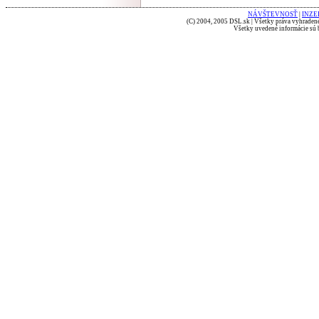
NÁVŠTEVNOSŤ
|
INZE
(C) 2004, 2005 DSL.sk | Všetky práva vyhradené
Všetky uvedené informácie sú b