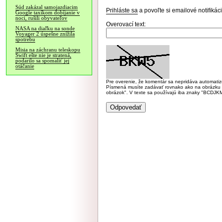
Súd zakázal samojazdiacim
Prihláste sa
a povoľte si emailové notifiká
Google taxíkom dobíjanie v
noci, rušili obyvateľov
Overovací text:
NASA na diaľku na sonde
Voyager 2 úspešne znížila
spotrebu
Misia na záchranu teleskopu
Swift ešte nie je stratená,
podarilo sa spomaliť jej
otáčanie
Pre overenie, že komentár sa nepridáva automatizov
Písmená musíte zadávať rovnako ako na obrázku veľk
obrázok". V texte sa používajú iba znaky "BC