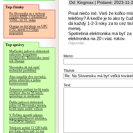
Od: Kingmax | Pridané: 2023-11-
Top články
Písal niečo iné. Vieš že koľko ml
Na Slovensku sa v tichosti
vypína ADSL v lokalitách s
telefóny? A kedže je to ako ty č
VDSL, už 31. mája
dá každý 1-2-3 roky za to cez ti
Orange sa doťahuje na UPC
menej.
a O2, spustí 2.5 Gbps
Spotrebná elektronika má byť za d
pripojenie
elektronika na 20 i viac rokov.
Odpovedať
Top správy
Maďarsko jadrovú elektráreň
nakoniec kompletne
Meno:
neodstavilo, Rumunsko mení
tok Dunaja
Slovensko.sk má opäť
Titulok:
technické problémy
Alza nasadila dve novinky,
jednu užitočnú a jednu
kontroverznú
Text:
Železnice znižujú kvôli teplu
rýchlosť iba na 50 km/h,
spôsobuje to meškanie
Ďalšia jadrová elektráreň
južne od Slovenska musela
kvôli teplu znížiť výkon
V Poľsku spustili takmer
gigawatthodinové úložisko,
z LiFePO4 článkov
Telekom pridal 12 GB balík
pre Easy, chce zaň 12 eur