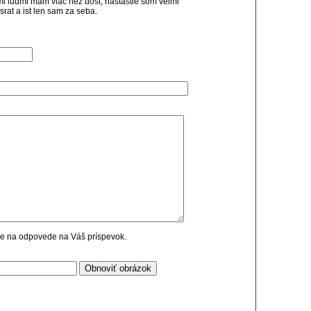
ymi ludmi mam viac nez dost, nastastie som velmi
rat a ist len sam za seba.
cie na odpovede na Váš príspevok.