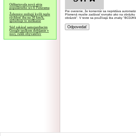
Odštartovala nová séria
populárneho sci-fi Futurama
Pre overenie, že komentár sa nepridáva automatizov
Železnice znižujú kvôli teplu
Písmená musíte zadávať rovnako ako na obrázku veľk
rýchlosť iba na 50 km/h,
obrázok". V texte sa používajú iba znaky "BC
spôsobuje to meškanie
Súd zakázal samojazdiacim
Google taxíkom dobíjanie v
noci, rušili obyvateľov
NÁVŠTEVNOSŤ
|
INZE