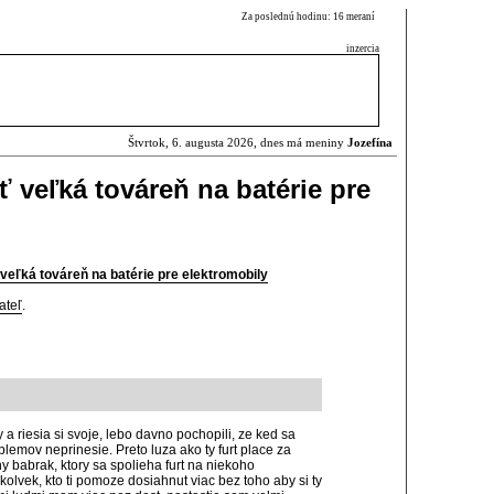
Za poslednú hodinu: 16 meraní
inzercia
Štvrtok, 6. augusta 2026, dnes má meniny
Jozefína
 veľká továreň na batérie pre
eľká továreň na batérie pre elektromobily
ateľ
.
y a riesia si svoje, lebo davno pochopili, ze ked sa
blemov neprinesie. Preto luza ako ty furt place za
y babrak, ktory sa spolieha furt na niekoho
okolvek, kto ti pomoze dosiahnut viac bez toho aby si ty