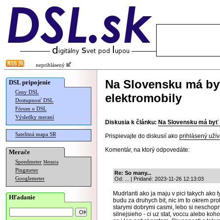
neprihlásený
Na Slovensku má byť
DSL pripojenie
Ceny DSL
elektromobily
Dostupnosť DSL
Fórum o DSL
Výsledky meraní
Diskusia k článku:
Na Slovensku má byť v
Satelitná mapa SR
Prispievajte do diskusií ako
prihlásený užív
Komentár, na ktorý odpovedáte:
Merače
Speedmeter
Merania
Pingmeter
Re: So many...
Googlemeter
Od: ... | Pridané: 2023-11-26 12:13:03
Mudrlanti ako ja maju v pici takych ako t
Hľadanie
budu za druhych bit, nic im to okrem pro
starymi dobrymi casmi, lebo si neschopn
silnejsieho - ci uz stat, voccu alebo koh