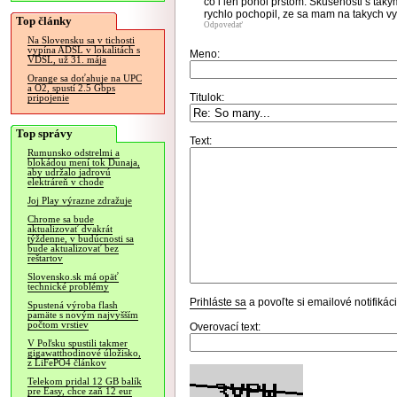
co i len pohol prstom. Skusenosti s tak
rychlo pochopil, ze sa mam na takych vys
Top články
Odpovedať
Na Slovensku sa v tichosti
vypína ADSL v lokalitách s
Meno:
VDSL, už 31. mája
Orange sa doťahuje na UPC
a O2, spustí 2.5 Gbps
Titulok:
pripojenie
Top správy
Text:
Rumunsko odstrelmi a
blokádou mení tok Dunaja,
aby udržalo jadrovú
elektráreň v chode
Joj Play výrazne zdražuje
Chrome sa bude
aktualizovať dvakrát
týždenne, v budúcnosti sa
bude aktualizovať bez
reštartov
Slovensko.sk má opäť
technické problémy
Prihláste sa
a povoľte si emailové notifiká
Spustená výroba flash
pamäte s novým najvyšším
počtom vrstiev
Overovací text:
V Poľsku spustili takmer
gigawatthodinové úložisko,
z LiFePO4 článkov
Telekom pridal 12 GB balík
pre Easy, chce zaň 12 eur