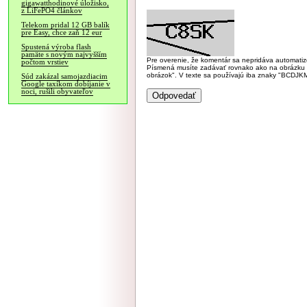
gigawatthodinové úložisko,
z LiFePO4 článkov
Telekom pridal 12 GB balík
pre Easy, chce zaň 12 eur
Spustená výroba flash
pamäte s novým najvyšším
Pre overenie, že komentár sa nepridáva automatizov
počtom vrstiev
Písmená musíte zadávať rovnako ako na obrázku veľk
obrázok". V texte sa používajú iba znaky "BC
Súd zakázal samojazdiacim
Google taxíkom dobíjanie v
noci, rušili obyvateľov