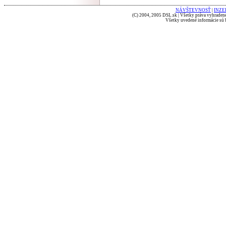
NÁVŠTEVNOSŤ
|
INZE
(C) 2004, 2005 DSL.sk | Všetky práva vyhradené
Všetky uvedené informácie sú b