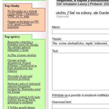
negerské, a najma z-bohatlícke
Od: Inhalator Lesny | Pridané: 2
Top články
Na Slovensku sa v tichosti
uložto, j*3ať na súbory, ale Garden
vypína ADSL v lokalitách s
Odpovedať
VDSL, už 31. mája
Orange sa doťahuje na UPC
a O2, spustí 2.5 Gbps
pripojenie
Meno:
Top správy
Titulok:
Rumunsko odstrelmi a
blokádou mení tok Dunaja,
aby udržalo jadrovú
elektráreň v chode
Text:
Joj Play výrazne zdražuje
Chrome sa bude
aktualizovať dvakrát
týždenne, v budúcnosti sa
bude aktualizovať bez
reštartov
Slovensko.sk má opäť
technické problémy
Maďarsko jadrovú elektráreň
nakoniec kompletne
neodstavilo, Rumunsko mení
tok Dunaja
Prihláste sa
a povoľte si emailové notifiká
Železnice znižujú kvôli teplu
rýchlosť iba na 50 km/h,
Overovací text:
spôsobuje to meškanie
V Poľsku spustili takmer