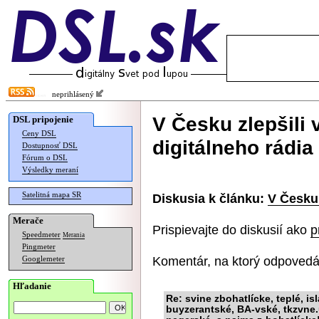
neprihlásený
V Česku zlepšili 
DSL pripojenie
Ceny DSL
digitálneho rádia
Dostupnosť DSL
Fórum o DSL
Výsledky meraní
Satelitná mapa SR
Diskusia k článku:
V Česku 
Merače
Prispievajte do diskusií ako
p
Speedmeter
Merania
Pingmeter
Komentár, na ktorý odpovedá
Googlemeter
Hľadanie
Re: svine zbohatlícke, teplé, i
buyzerantské, BA-vské, tkzvne.