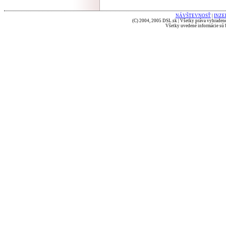
NÁVŠTEVNOSŤ
|
INZE
(C) 2004, 2005 DSL.sk | Všetky práva vyhradené
Všetky uvedené informácie sú b