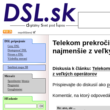
neprihlásený
Telekom prekroči
DSL pripojenie
Ceny DSL
najmenšie z veľk
Dostupnosť DSL
Fórum o DSL
Výsledky meraní
Satelitná mapa SR
Diskusia k článku:
Telekom
z veľkých operátorov
Merače
Speedmeter
Merania
Prispievajte do diskusií ako
p
Pingmeter
Googlemeter
Komentár, na ktorý odpovedá
Hľadanie
Re: ano, ale ...