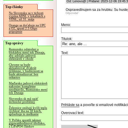
Od: Lenovo@ | Pridané: 2023-12-06 19:45:
Top články
Ospravedlnujem sa za hrubku: Su hustejs
Na Slovensku sa v tichosti
Odpovedať
vypína ADSL v lokalitách s
VDSL, už 31. mája
Meno:
Orange sa doťahuje na UPC
a O2, spustí 2.5 Gbps
pripojenie
Titulok:
Top správy
Rumunsko odstrelmi a
blokádou mení tok Dunaja,
Text:
aby udržalo jadrovú
elektráreň v chode
Chrome sa bude
aktualizovať dvakrát
týždenne, v budúcnosti sa
bude aktualizovať bez
reštartov
Maďarsko jadrovú elektráreň
nakoniec kompletne
neodstavilo, Rumunsko mení
tok Dunaja
Slovensko.sk má opäť
technické problémy
Prihláste sa
a povoľte si emailové notifiká
Železnice znižujú kvôli teplu
rýchlosť iba na 50 km/h,
Overovací text:
spôsobuje to meškanie
V Poľsku spustili takmer
gigawatthodinové úložisko,
z LiFePO4 článkov