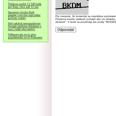
Telekom pridal 12 GB balík
pre Easy, chce zaň 12 eur
Spustená výroba flash
pamäte s novým najvyšším
Pre overenie, že komentár sa nepridáva automatizov
počtom vrstiev
Písmená musíte zadávať rovnako ako na obrázku veľk
obrázok". V texte sa používajú iba znaky "BC
Súd zakázal samojazdiacim
Google taxíkom dobíjanie v
noci, rušili obyvateľov
Odštartovala nová séria
populárneho sci-fi Futurama