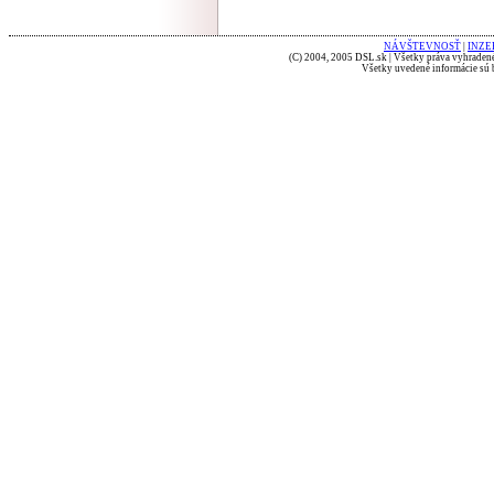
NÁVŠTEVNOSŤ
|
INZE
(C) 2004, 2005 DSL.sk | Všetky práva vyhradené
Všetky uvedené informácie sú b