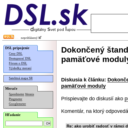
neprihlásený
Dokončený štand
DSL pripojenie
Ceny DSL
pamäťové modul
Dostupnosť DSL
Fórum o DSL
Výsledky meraní
Satelitná mapa SR
Diskusia k článku:
Dokonče
pamäťové moduly
Merače
Speedmeter
Merania
Prispievajte do diskusií ako
p
Pingmeter
Googlemeter
Komentár, na ktorý odpovedá
Hľadanie
Re: ako urobiť radosť v rámci 