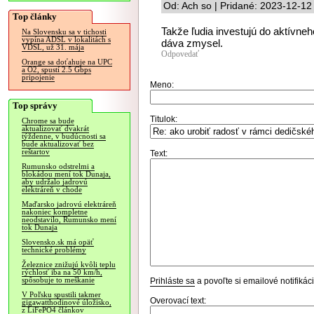
Od: Ach so | Pridané: 2023-12-12
Top články
Takže ľudia investujú do aktívneh
Na Slovensku sa v tichosti
vypína ADSL v lokalitách s
dáva zmysel.
VDSL, už 31. mája
Odpovedať
Orange sa doťahuje na UPC
a O2, spustí 2.5 Gbps
pripojenie
Meno:
Top správy
Titulok:
Chrome sa bude
aktualizovať dvakrát
týždenne, v budúcnosti sa
bude aktualizovať bez
reštartov
Text:
Rumunsko odstrelmi a
blokádou mení tok Dunaja,
aby udržalo jadrovú
elektráreň v chode
Maďarsko jadrovú elektráreň
nakoniec kompletne
neodstavilo, Rumunsko mení
tok Dunaja
Slovensko.sk má opäť
technické problémy
Železnice znižujú kvôli teplu
rýchlosť iba na 50 km/h,
spôsobuje to meškanie
Prihláste sa
a povoľte si emailové notifiká
V Poľsku spustili takmer
Overovací text:
gigawatthodinové úložisko,
z LiFePO4 článkov