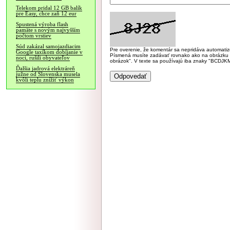
Telekom pridal 12 GB balík
pre Easy, chce zaň 12 eur
Spustená výroba flash
pamäte s novým najvyšším
počtom vrstiev
Súd zakázal samojazdiacim
Pre overenie, že komentár sa nepridáva automatizov
Google taxíkom dobíjanie v
Písmená musíte zadávať rovnako ako na obrázku veľk
noci, rušili obyvateľov
obrázok". V texte sa používajú iba znaky "BC
Ďalšia jadrová elektráreň
južne od Slovenska musela
kvôli teplu znížiť výkon