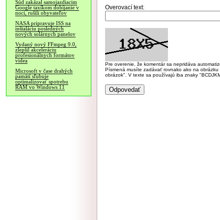
Súd zakázal samojazdiacim
Overovací text:
Google taxíkom dobíjanie v
noci, rušili obyvateľov
NASA pripravuje ISS na
inštaláciu posledných
nových solárnych panelov
Vydaný nový FFmpeg 9.0,
zlepšil akceleráciu
profesionálnych formátov
videa
Pre overenie, že komentár sa nepridáva automatizov
Písmená musíte zadávať rovnako ako na obrázku veľk
Microsoft v čase drahých
obrázok". V texte sa používajú iba znaky "BC
pamätí sľubuje
optimalizovať spotrebu
RAM vo Windows 11