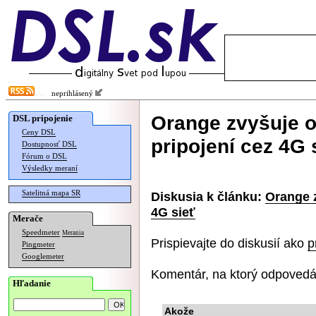
neprihlásený
Orange zvyšuje 
DSL pripojenie
Ceny DSL
pripojení cez 4G 
Dostupnosť DSL
Fórum o DSL
Výsledky meraní
Satelitná mapa SR
Diskusia k článku:
Orange 
4G sieť
Merače
Speedmeter
Merania
Prispievajte do diskusií ako
p
Pingmeter
Googlemeter
Komentár, na ktorý odpovedá
Hľadanie
Akože