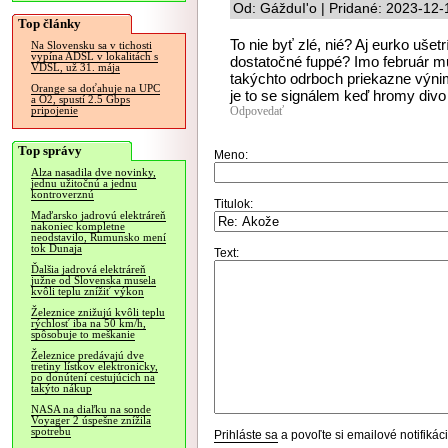
Od: GážduI'o | Pridané: 2023-12-
Top články
To nie byť zlé, nié? Aj eurko ušet
Na Slovensku sa v tichosti
vypína ADSL v lokalitách s
dostatočné fuppé? Imo február mu
VDSL, už 31. mája
takýchto odrboch priekazne výni
Orange sa doťahuje na UPC
je to se signálem keď hromy divo 
a O2, spustí 2.5 Gbps
Odpovedať
pripojenie
Top správy
Meno:
Alza nasadila dve novinky,
jednu užitočnú a jednu
kontroverznú
Titulok:
Maďarsko jadrovú elektráreň
nakoniec kompletne
neodstavilo, Rumunsko mení
tok Dunaja
Text:
Ďalšia jadrová elektráreň
južne od Slovenska musela
kvôli teplu znížiť výkon
Železnice znižujú kvôli teplu
rýchlosť iba na 50 km/h,
spôsobuje to meškanie
Železnice predávajú dve
tretiny lístkov elektronicky,
po donútení cestujúcich na
takýto nákup
NASA na diaľku na sonde
Voyager 2 úspešne znížila
spotrebu
Prihláste sa
a povoľte si emailové notifiká