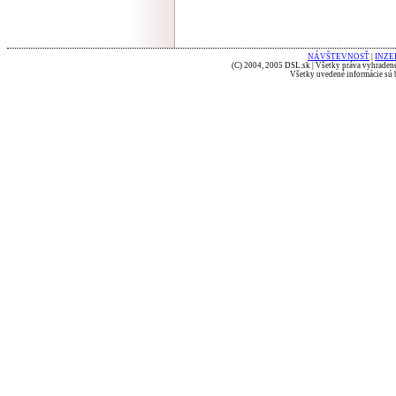
NÁVŠTEVNOSŤ
|
INZE
(C) 2004, 2005 DSL.sk | Všetky práva vyhradené
Všetky uvedené informácie sú b