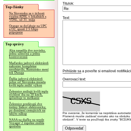
Titulok:
Top články
Na Slovensku sa v tichosti
vypína ADSL v lokalitách s
Text:
VDSL, už 31. mája
Orange sa doťahuje na UPC
a O2, spustí 2.5 Gbps
pripojenie
Top správy
Alza nasadila dve novinky,
jednu užitočnú a jednu
kontroverznú
Maďarsko jadrovú elektráreň
nakoniec kompletne
neodstavilo, Rumunsko mení
Prihláste sa
a povoľte si emailové notifiká
tok Dunaja
Ďalšia jadrová elektráreň
Overovací text:
južne od Slovenska musela
kvôli teplu znížiť výkon
Železnice znižujú kvôli teplu
rýchlosť iba na 50 km/h,
spôsobuje to meškanie
Železnice predávajú dve
tretiny lístkov elektronicky,
po donútení cestujúcich na
Pre overenie, že komentár sa nepridáva automatizov
takýto nákup
Písmená musíte zadávať rovnako ako na obrázku veľk
obrázok". V texte sa používajú iba znaky "BC
NASA na diaľku na sonde
Voyager 2 úspešne znížila
spotrebu