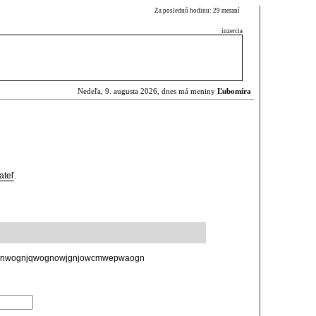
Za poslednú hodinu: 29 meraní
inzercia
Nedeľa, 9. augusta 2026, dnes má meniny
Ľubomíra
ateľ
.
jnwognjqwognowjgnjowcmwepwaogn