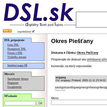
neprihlásený
Okres Piešťany
DSL pripojenie
Ceny DSL
Dostupnosť DSL
Diskusia k článku:
Okres Piešťany
Fórum o DSL
Výsledky meraní
Prispievajte do diskusií ako
prihlásený užív
Satelitná mapa SR
Komentár, na ktorý odpovedáte:
Merače
wrgqwg
Speedmeter
Merania
Od: wrgqwg | Pridané: 2005-11-11 23:34:02
Pingmeter
Googlemeter
saubgasuiodbgawgnwognôwaognfwog
Odpovedať
Hľadanie
Meno: