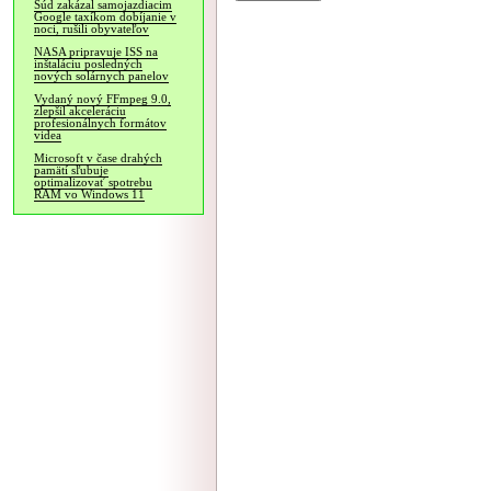
Súd zakázal samojazdiacim
Google taxíkom dobíjanie v
noci, rušili obyvateľov
NASA pripravuje ISS na
inštaláciu posledných
nových solárnych panelov
Vydaný nový FFmpeg 9.0,
zlepšil akceleráciu
profesionálnych formátov
videa
Microsoft v čase drahých
pamätí sľubuje
optimalizovať spotrebu
RAM vo Windows 11