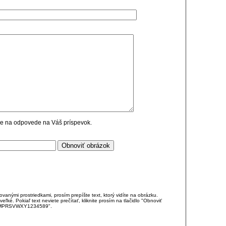
cie na odpovede na Váš príspevok.
anými prostriedkami, prosím prepíšte text, ktorý vidíte na obrázku.
é. Pokiaľ text neviete prečítať, kliknite prosím na tlačidlo "Obnoviť
DJKMPRSVWXY1234589".