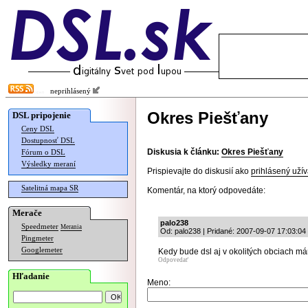
neprihlásený
Okres Piešťany
DSL pripojenie
Ceny DSL
Dostupnosť DSL
Diskusia k článku:
Okres Piešťany
Fórum o DSL
Výsledky meraní
Prispievajte do diskusií ako
prihlásený užív
Satelitná mapa SR
Komentár, na ktorý odpovedáte:
Merače
palo238
Speedmeter
Merania
Od: palo238 | Pridané: 2007-09-07 17:03:04
Pingmeter
Googlemeter
Kedy bude dsl aj v okolitých obciach m
Odpovedať
Hľadanie
Meno: