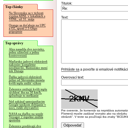
Titulok:
Top články
Na Slovensku sa v tichosti
vypína ADSL v lokalitách s
Text:
VDSL, už 31. mája
Orange sa doťahuje na UPC
a O2, spustí 2.5 Gbps
pripojenie
Top správy
Alza nasadila dve novinky,
jednu užitočnú a jednu
kontroverznú
Maďarsko jadrovú elektráreň
nakoniec kompletne
neodstavilo, Rumunsko mení
Prihláste sa
a povoľte si emailové notifiká
tok Dunaja
Ďalšia jadrová elektráreň
Overovací text:
južne od Slovenska musela
kvôli teplu znížiť výkon
Železnice znižujú kvôli teplu
rýchlosť iba na 50 km/h,
spôsobuje to meškanie
Súd zakázal samojazdiacim
Google taxíkom dobíjanie v
noci, rušili obyvateľov
Pre overenie, že komentár sa nepridáva automatizov
Písmená musíte zadávať rovnako ako na obrázku veľk
NASA na diaľku na sonde
obrázok". V texte sa používajú iba znaky "BC
Voyager 2 úspešne znížila
spotrebu
Železnice predávajú dve