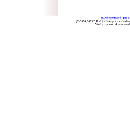
NÁVŠTEVNOSŤ
|
INZE
(C) 2004, 2005 DSL.sk | Všetky práva vyhradené
Všetky uvedené informácie sú b