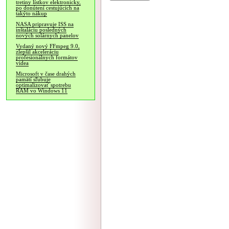
tretiny lístkov elektronicky,
po donútení cestujúcich na
takýto nákup
NASA pripravuje ISS na
inštaláciu posledných
nových solárnych panelov
Vydaný nový FFmpeg 9.0,
zlepšil akceleráciu
profesionálnych formátov
videa
Microsoft v čase drahých
pamätí sľubuje
optimalizovať spotrebu
RAM vo Windows 11