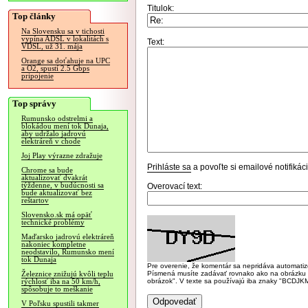
Titulok:
Top články
Na Slovensku sa v tichosti
vypína ADSL v lokalitách s
Text:
VDSL, už 31. mája
Orange sa doťahuje na UPC
a O2, spustí 2.5 Gbps
pripojenie
Top správy
Rumunsko odstrelmi a
blokádou mení tok Dunaja,
aby udržalo jadrovú
elektráreň v chode
Joj Play výrazne zdražuje
Prihláste sa
a povoľte si emailové notifiká
Chrome sa bude
aktualizovať dvakrát
týždenne, v budúcnosti sa
Overovací text:
bude aktualizovať bez
reštartov
Slovensko.sk má opäť
technické problémy
Maďarsko jadrovú elektráreň
nakoniec kompletne
neodstavilo, Rumunsko mení
tok Dunaja
Pre overenie, že komentár sa nepridáva automatizov
Písmená musíte zadávať rovnako ako na obrázku veľk
Železnice znižujú kvôli teplu
obrázok". V texte sa používajú iba znaky "BC
rýchlosť iba na 50 km/h,
spôsobuje to meškanie
V Poľsku spustili takmer