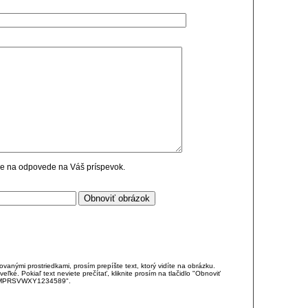
cie na odpovede na Váš príspevok.
anými prostriedkami, prosím prepíšte text, ktorý vidíte na obrázku.
é. Pokiaľ text neviete prečítať, kliknite prosím na tlačidlo "Obnoviť
DJKMPRSVWXY1234589".