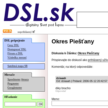
neprihlásený
Okres Piešťany
DSL pripojenie
Ceny DSL
Dostupnosť DSL
Diskusia k článku:
Okres Piešťany
Fórum o DSL
Výsledky meraní
Prispievajte do diskusií ako
prihlásený užív
Satelitná mapa SR
Komentár, na ktorý odpovedáte:
Merače
dziaaah
Speedmeter
Merania
Od: dziaaah | Pridané: 2006-05-12 20:42:57
Pingmeter
Googlemeter
diky bracho
Odpovedať
Hľadanie
Meno: