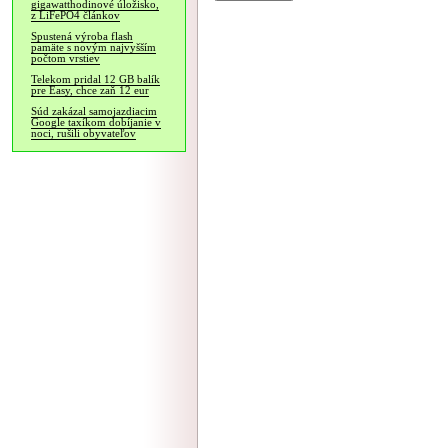
gigawatthodinové úložisko,
z LiFePO4 článkov
Spustená výroba flash
pamäte s novým najvyšším
počtom vrstiev
Telekom pridal 12 GB balík
pre Easy, chce zaň 12 eur
Súd zakázal samojazdiacim
Google taxíkom dobíjanie v
noci, rušili obyvateľov