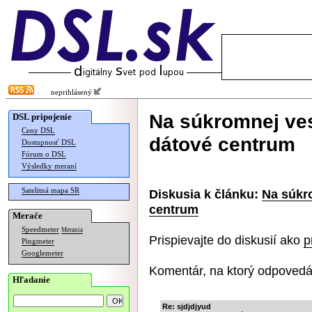
neprihlásený
Na súkromnej ves
DSL pripojenie
Ceny DSL
dátové centrum
Dostupnosť DSL
Fórum o DSL
Výsledky meraní
Satelitná mapa SR
Diskusia k článku:
Na súkro
centrum
Merače
Speedmeter
Merania
Prispievajte do diskusií ako
p
Pingmeter
Googlemeter
Komentár, na ktorý odpovedá
Hľadanie
Re: sjdjdjyud