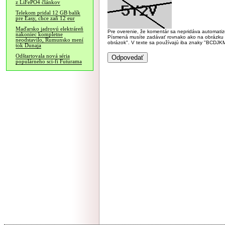
z LiFePO4 článkov
Telekom pridal 12 GB balík
pre Easy, chce zaň 12 eur
Maďarsko jadrovú elektráreň
Pre overenie, že komentár sa nepridáva automatizov
nakoniec kompletne
Písmená musíte zadávať rovnako ako na obrázku veľk
neodstavilo, Rumunsko mení
obrázok". V texte sa používajú iba znaky "BC
tok Dunaja
Odštartovala nová séria
populárneho sci-fi Futurama