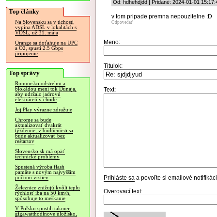
Od: hdhehdjdd | Pridané: 2024-01-01 15:17:
Top články
v tom pripade premna nepouzitelne :D
Na Slovensku sa v tichosti
Odpovedať
vypína ADSL v lokalitách s
VDSL, už 31. mája
Meno:
Orange sa doťahuje na UPC
a O2, spustí 2.5 Gbps
pripojenie
Titulok:
Top správy
Rumunsko odstrelmi a
blokádou mení tok Dunaja,
Text:
aby udržalo jadrovú
elektráreň v chode
Joj Play výrazne zdražuje
Chrome sa bude
aktualizovať dvakrát
týždenne, v budúcnosti sa
bude aktualizovať bez
reštartov
Slovensko.sk má opäť
technické problémy
Spustená výroba flash
pamäte s novým najvyšším
Prihláste sa
a povoľte si emailové notifiká
počtom vrstiev
Železnice znižujú kvôli teplu
Overovací text:
rýchlosť iba na 50 km/h,
spôsobuje to meškanie
V Poľsku spustili takmer
gigawatthodinové úložisko,