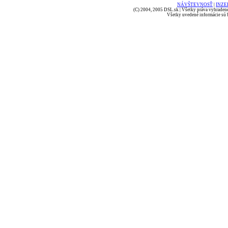
NÁVŠTEVNOSŤ
|
INZE
(C) 2004, 2005 DSL.sk | Všetky práva vyhradené
Všetky uvedené informácie sú b