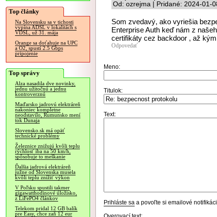
Od: ozrejma | Pridané: 2024-01-0
Top články
Som zvedavý, ako vyriešia bezpe
Na Slovensku sa v tichosti
vypína ADSL v lokalitách s
Enterprise Auth keď nám z naše
VDSL, už 31. mája
certifikáty cez backdoor , až kým
Orange sa doťahuje na UPC
Odpovedať
a O2, spustí 2.5 Gbps
pripojenie
Meno:
Top správy
Alza nasadila dve novinky,
jednu užitočnú a jednu
Titulok:
kontroverznú
Maďarsko jadrovú elektráreň
nakoniec kompletne
Text:
neodstavilo, Rumunsko mení
tok Dunaja
Slovensko.sk má opäť
technické problémy
Železnice znižujú kvôli teplu
rýchlosť iba na 50 km/h,
spôsobuje to meškanie
Ďalšia jadrová elektráreň
južne od Slovenska musela
kvôli teplu znížiť výkon
V Poľsku spustili takmer
gigawatthodinové úložisko,
z LiFePO4 článkov
Prihláste sa
a povoľte si emailové notifiká
Telekom pridal 12 GB balík
pre Easy, chce zaň 12 eur
Overovací text: