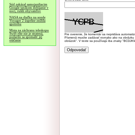
Súd zakázal samojazdiacim
Google taxíkom dobíjanie v
noci, rušili obyvateľov
NASA na diaľku na sonde
Voyager 2 úspešne znížila
spotrebu
Misia na záchranu teleskopu
Swift ešte nie je stratená,
Pre overenie, že komentár sa nepridáva automatizov
podarilo sa spomaliť jej
Písmená musíte zadávať rovnako ako na obrázku veľk
otáčanie
obrázok". V texte sa používajú iba znaky "BC