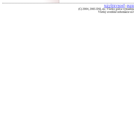
NÁVŠTEVNOSŤ
|
INZE
(C) 2004, 2005 DSL.sk | Všetky práva vyhradené
Všetky uvedené informácie sú b