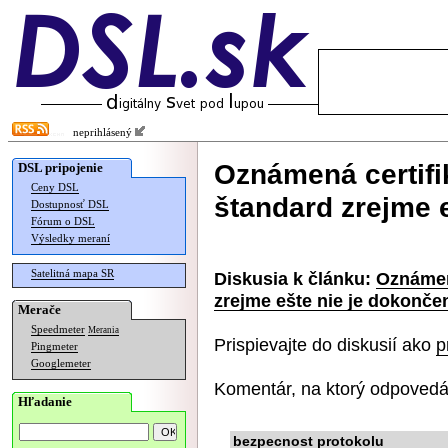
neprihlásený
Oznámená certifik
DSL pripojenie
Ceny DSL
štandard zrejme 
Dostupnosť DSL
Fórum o DSL
Výsledky meraní
Satelitná mapa SR
Diskusia k článku:
Oznámená
zrejme ešte nie je dokonče
Merače
Speedmeter
Merania
Prispievajte do diskusií ako
p
Pingmeter
Googlemeter
Komentár, na ktorý odpovedá
Hľadanie
bezpecnost protokolu