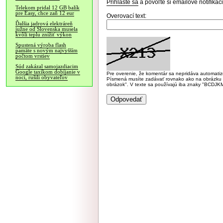
Prihláste sa
a povoľte si emailové notifiká
Telekom pridal 12 GB balík
pre Easy, chce zaň 12 eur
Overovací text:
Ďalšia jadrová elektráreň
južne od Slovenska musela
kvôli teplu znížiť výkon
Spustená výroba flash
pamäte s novým najvyšším
počtom vrstiev
Súd zakázal samojazdiacim
Google taxíkom dobíjanie v
Pre overenie, že komentár sa nepridáva automatizov
noci, rušili obyvateľov
Písmená musíte zadávať rovnako ako na obrázku veľk
obrázok". V texte sa používajú iba znaky "BC