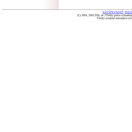
NÁVŠTEVNOSŤ
|
INZE
(C) 2004, 2005 DSL.sk | Všetky práva vyhradené
Všetky uvedené informácie sú b