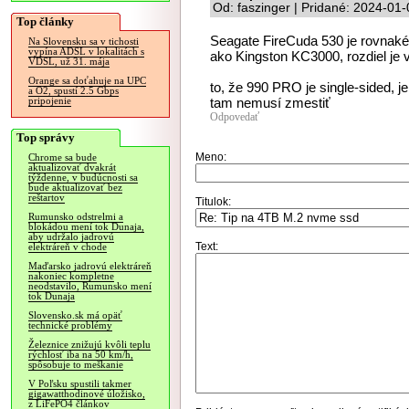
Od: faszinger | Pridané: 2024-01
Top články
Seagate FireCuda 530 je rovnaké S
Na Slovensku sa v tichosti
vypína ADSL v lokalitách s
ako Kingston KC3000, rozdiel je v
VDSL, už 31. mája
Orange sa doťahuje na UPC
to, že 990 PRO je single-sided, j
a O2, spustí 2.5 Gbps
tam nemusí zmestiť
pripojenie
Odpovedať
Top správy
Meno:
Chrome sa bude
aktualizovať dvakrát
týždenne, v budúcnosti sa
bude aktualizovať bez
reštartov
Titulok:
Rumunsko odstrelmi a
blokádou mení tok Dunaja,
aby udržalo jadrovú
Text:
elektráreň v chode
Maďarsko jadrovú elektráreň
nakoniec kompletne
neodstavilo, Rumunsko mení
tok Dunaja
Slovensko.sk má opäť
technické problémy
Železnice znižujú kvôli teplu
rýchlosť iba na 50 km/h,
spôsobuje to meškanie
V Poľsku spustili takmer
gigawatthodinové úložisko,
z LiFePO4 článkov