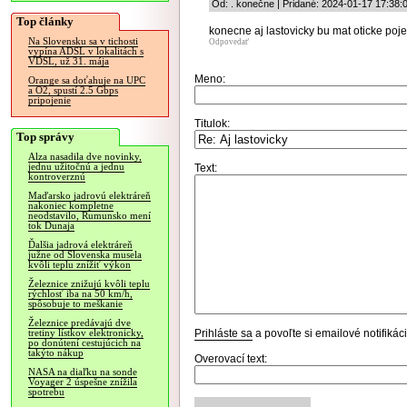
Od: . konečne | Pridané: 2024-01-17 17:38:
Top články
konecne aj lastovicky bu mat oticke poj
Na Slovensku sa v tichosti
Odpovedať
vypína ADSL v lokalitách s
VDSL, už 31. mája
Meno:
Orange sa doťahuje na UPC
a O2, spustí 2.5 Gbps
pripojenie
Titulok:
Top správy
Alza nasadila dve novinky,
jednu užitočnú a jednu
Text:
kontroverznú
Maďarsko jadrovú elektráreň
nakoniec kompletne
neodstavilo, Rumunsko mení
tok Dunaja
Ďalšia jadrová elektráreň
južne od Slovenska musela
kvôli teplu znížiť výkon
Železnice znižujú kvôli teplu
rýchlosť iba na 50 km/h,
spôsobuje to meškanie
Železnice predávajú dve
Prihláste sa
a povoľte si emailové notifiká
tretiny lístkov elektronicky,
po donútení cestujúcich na
takýto nákup
Overovací text:
NASA na diaľku na sonde
Voyager 2 úspešne znížila
spotrebu