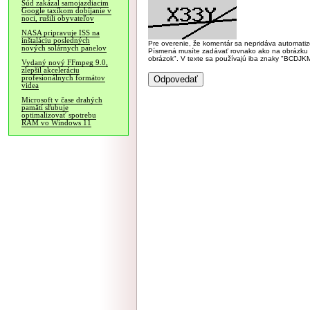
Súd zakázal samojazdiacim
Google taxíkom dobíjanie v
noci, rušili obyvateľov
NASA pripravuje ISS na
inštaláciu posledných
Pre overenie, že komentár sa nepridáva automatizov
nových solárnych panelov
Písmená musíte zadávať rovnako ako na obrázku veľk
obrázok". V texte sa používajú iba znaky "BC
Vydaný nový FFmpeg 9.0,
zlepšil akceleráciu
profesionálnych formátov
videa
Microsoft v čase drahých
pamätí sľubuje
optimalizovať spotrebu
RAM vo Windows 11