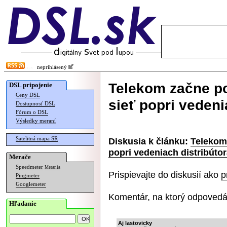
neprihlásený
Telekom začne po
DSL pripojenie
Ceny DSL
sieť popri vedeni
Dostupnosť DSL
Fórum o DSL
Výsledky meraní
Satelitná mapa SR
Diskusia k článku:
Telekom 
popri vedeniach distribútor
Merače
Speedmeter
Merania
Prispievajte do diskusií ako
p
Pingmeter
Googlemeter
Komentár, na ktorý odpovedá
Hľadanie
Aj lastovicky