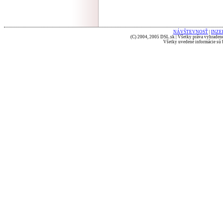
NÁVŠTEVNOSŤ
|
INZE
(C) 2004, 2005 DSL.sk | Všetky práva vyhradené
Všetky uvedené informácie sú b