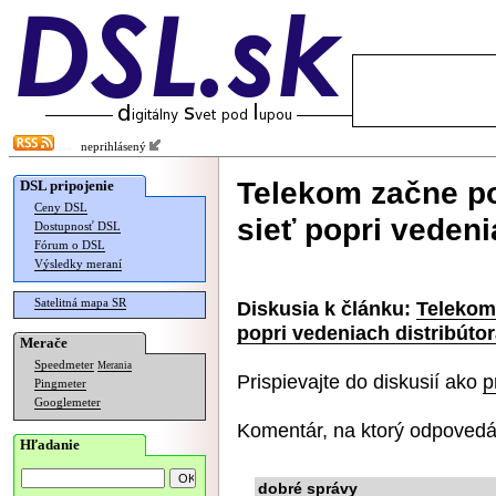
neprihlásený
Telekom začne po
DSL pripojenie
Ceny DSL
sieť popri vedeni
Dostupnosť DSL
Fórum o DSL
Výsledky meraní
Satelitná mapa SR
Diskusia k článku:
Telekom 
popri vedeniach distribútor
Merače
Speedmeter
Merania
Prispievajte do diskusií ako
p
Pingmeter
Googlemeter
Komentár, na ktorý odpovedá
Hľadanie
dobré správy