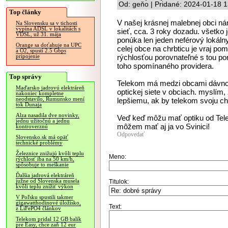
Od: geňo | Pridané: 2024-01-18 1
Top články
V našej krásnej malebnej obci ná
Na Slovensku sa v tichosti
vypína ADSL v lokalitách s
sieť, cca. 3 roky dozadu. všetko 
VDSL, už 31. mája
ponúka len jeden neférový lokálny 
Orange sa doťahuje na UPC
celej obce na chrbticu je vraj poma
a O2, spustí 2.5 Gbps
rýchlosťou porovnateľné s tou po
pripojenie
toho spomínaného providera.
Top správy
Telekom má medzi obcami dávno n
Maďarsko jadrovú elektráreň
optickej siete v obciach. myslím,
nakoniec kompletne
neodstavilo, Rumunsko mení
lepšiemu, ak by telekom svoju chr
tok Dunaja
Alza nasadila dve novinky,
Veď keď môžu mať optiku od Tel
jednu užitočnú a jednu
môžem mať aj ja vo Svinici!
kontroverznú
Odpovedať
Slovensko.sk má opäť
technické problémy
Železnice znižujú kvôli teplu
Meno:
rýchlosť iba na 50 km/h,
spôsobuje to meškanie
Ďalšia jadrová elektráreň
južne od Slovenska musela
Titulok:
kvôli teplu znížiť výkon
V Poľsku spustili takmer
gigawatthodinové úložisko,
Text:
z LiFePO4 článkov
Telekom pridal 12 GB balík
pre Easy, chce zaň 12 eur