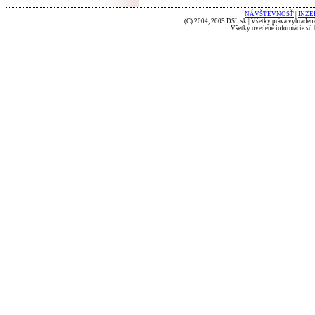
NÁVŠTEVNOSŤ
|
INZE
(C) 2004, 2005 DSL.sk | Všetky práva vyhradené
Všetky uvedené informácie sú b