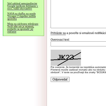
Súd zakázal samojazdiacim
Google taxíkom dobíjanie v
noci, rušili obyvateľov
NASA na diaľku na sonde
Voyager 2 úspešne znížila
spotrebu
Misia na záchranu teleskopu
Swift ešte nie je stratená,
podarilo sa spomaliť jej
otáčanie
Prihláste sa
a povoľte si emailové notifiká
Overovací text:
Pre overenie, že komentár sa nepridáva automatizov
Písmená musíte zadávať rovnako ako na obrázku veľk
obrázok". V texte sa používajú iba znaky "BC