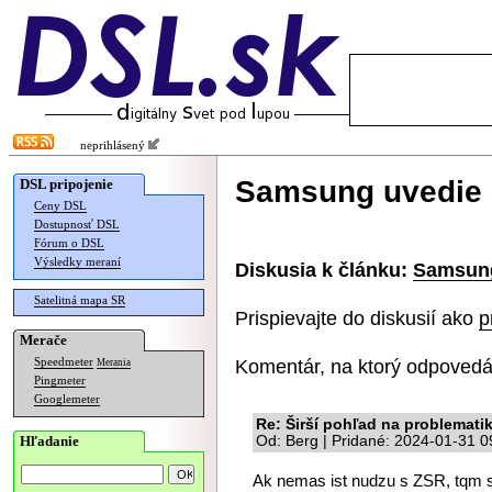
neprihlásený
Samsung uvedie 
DSL pripojenie
Ceny DSL
Dostupnosť DSL
Fórum o DSL
Výsledky meraní
Diskusia k článku:
Samsung
Satelitná mapa SR
Prispievajte do diskusií ako
p
Merače
Komentár, na ktorý odpovedá
Speedmeter
Merania
Pingmeter
Googlemeter
Re: Širší pohľad na problemati
Hľadanie
Od: Berg | Pridané: 2024-01-31 0
Ak nemas ist nudzu s ZSR, tqm so