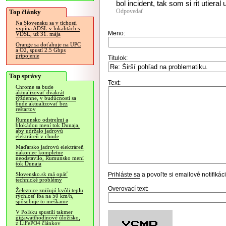
bol incident, tak som si rit utieral
Odpovedať
Top články
Na Slovensku sa v tichosti
vypína ADSL v lokalitách s
Meno:
VDSL, už 31. mája
Orange sa doťahuje na UPC
a O2, spustí 2.5 Gbps
pripojenie
Titulok:
Top správy
Text:
Chrome sa bude
aktualizovať dvakrát
týždenne, v budúcnosti sa
bude aktualizovať bez
reštartov
Rumunsko odstrelmi a
blokádou mení tok Dunaja,
aby udržalo jadrovú
elektráreň v chode
Maďarsko jadrovú elektráreň
nakoniec kompletne
neodstavilo, Rumunsko mení
tok Dunaja
Prihláste sa
a povoľte si emailové notifiká
Slovensko.sk má opäť
technické problémy
Overovací text:
Železnice znižujú kvôli teplu
rýchlosť iba na 50 km/h,
spôsobuje to meškanie
V Poľsku spustili takmer
gigawatthodinové úložisko,
z LiFePO4 článkov