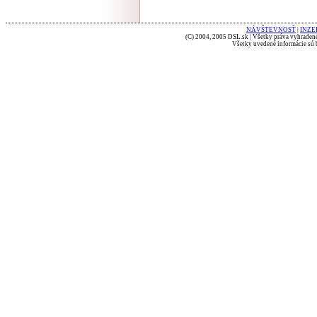
NÁVŠTEVNOSŤ
|
INZE
(C) 2004, 2005 DSL.sk | Všetky práva vyhradené
Všetky uvedené informácie sú b