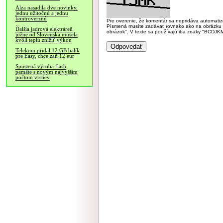
Alza nasadila dve novinky,
jednu užitočnú a jednu
kontroverznú
Pre overenie, že komentár sa nepridáva automatizov
Písmená musíte zadávať rovnako ako na obrázku veľk
Ďalšia jadrová elektráreň
obrázok". V texte sa používajú iba znaky "BC
južne od Slovenska musela
kvôli teplu znížiť výkon
Telekom pridal 12 GB balík
pre Easy, chce zaň 12 eur
Spustená výroba flash
pamäte s novým najvyšším
počtom vrstiev