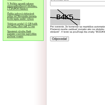
V Poľsku spustili takmer
gigawatthodinové úložisko,
z LiFePO4 článkov
Ďalšia jadrová elektráreň
južne od Slovenska musela
kvôli teplu znížiť výkon
Telekom pridal 12 GB balík
pre Easy, chce zaň 12 eur
Pre overenie, že komentár sa nepridáva automatizov
Písmená musíte zadávať rovnako ako na obrázku veľk
Spustená výroba flash
obrázok". V texte sa používajú iba znaky "BC
pamäte s novým najvyšším
počtom vrstiev