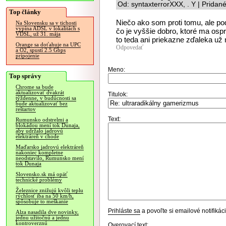
Od: syntaxterrorXXX, . Y | Pridan
Top články
Niečo ako som proti tomu, ale po
Na Slovensku sa v tichosti
vypína ADSL v lokalitách s
čo je vyššie dobro, ktoré ma ospr
VDSL, už 31. mája
to teda ani priekazne zďaleka už ni
Orange sa doťahuje na UPC
Odpovedať
a O2, spustí 2.5 Gbps
pripojenie
Meno:
Top správy
Chrome sa bude
aktualizovať dvakrát
Titulok:
týždenne, v budúcnosti sa
bude aktualizovať bez
reštartov
Text:
Rumunsko odstrelmi a
blokádou mení tok Dunaja,
aby udržalo jadrovú
elektráreň v chode
Maďarsko jadrovú elektráreň
nakoniec kompletne
neodstavilo, Rumunsko mení
tok Dunaja
Slovensko.sk má opäť
technické problémy
Železnice znižujú kvôli teplu
rýchlosť iba na 50 km/h,
spôsobuje to meškanie
Prihláste sa
a povoľte si emailové notifiká
Alza nasadila dve novinky,
jednu užitočnú a jednu
kontroverznú
Overovací text: