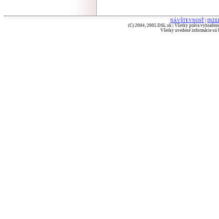
NÁVŠTEVNOSŤ
|
INZE
(C) 2004, 2005 DSL.sk | Všetky práva vyhradené
Všetky uvedené informácie sú b