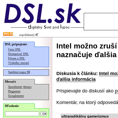
neprihlásený
Intel možno zruš
DSL pripojenie
Ceny DSL
naznačuje ďalšia
Dostupnosť DSL
Fórum o DSL
Výsledky meraní
Satelitná mapa SR
Diskusia k článku:
Intel mo
ďalšia informácia
Merače
Speedmeter
Merania
Prispievajte do diskusií ako
p
Pingmeter
Googlemeter
Komentár, na ktorý odpovedá
Hľadanie
ultraradikálny gamerizmus