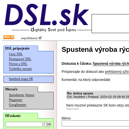
neprihlásený
Spustená výroba rýc
DSL pripojenie
Ceny DSL
Dostupnosť DSL
Diskusia k článku:
Spustená výroba rých
Fórum o DSL
Výsledky meraní
Prispievajte do diskusií ako
prihlásený užív
Satelitná mapa SR
Komentár, na ktorý odpovedáte:
Merače
Re: dobra sprava
Speedmeter
Merania
Od: XwoMen | Pridané: 2024-02-29 08:45:2
Pingmeter
Googlemeter
Neni mozne! priekazne SK bolo vdzy sl
Odpovedať
Hľadanie
Meno: