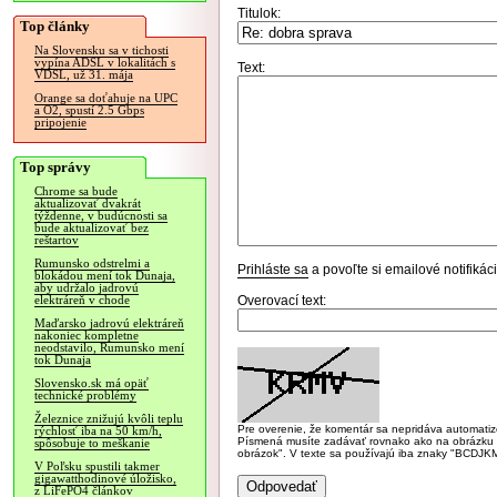
Titulok:
Top články
Na Slovensku sa v tichosti
vypína ADSL v lokalitách s
Text:
VDSL, už 31. mája
Orange sa doťahuje na UPC
a O2, spustí 2.5 Gbps
pripojenie
Top správy
Chrome sa bude
aktualizovať dvakrát
týždenne, v budúcnosti sa
bude aktualizovať bez
reštartov
Rumunsko odstrelmi a
Prihláste sa
a povoľte si emailové notifiká
blokádou mení tok Dunaja,
aby udržalo jadrovú
Overovací text:
elektráreň v chode
Maďarsko jadrovú elektráreň
nakoniec kompletne
neodstavilo, Rumunsko mení
tok Dunaja
Slovensko.sk má opäť
technické problémy
Železnice znižujú kvôli teplu
Pre overenie, že komentár sa nepridáva automatizov
rýchlosť iba na 50 km/h,
Písmená musíte zadávať rovnako ako na obrázku veľk
spôsobuje to meškanie
obrázok". V texte sa používajú iba znaky "BC
V Poľsku spustili takmer
gigawatthodinové úložisko,
z LiFePO4 článkov