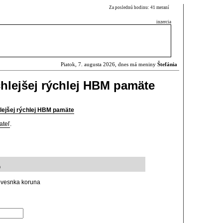
Za poslednú hodinu: 41 meraní
inzercia
Piatok, 7. augusta 2026, dnes má meniny
Štefánia
hlejšej rýchlej HBM pamäte
lejšej rýchlej HBM pamäte
ateľ
.
9
ovesnka koruna