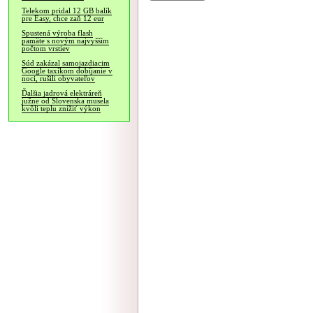
Telekom pridal 12 GB balík
pre Easy, chce zaň 12 eur
Spustená výroba flash
pamäte s novým najvyšším
počtom vrstiev
Súd zakázal samojazdiacim
Google taxíkom dobíjanie v
noci, rušili obyvateľov
Ďalšia jadrová elektráreň
južne od Slovenska musela
kvôli teplu znížiť výkon