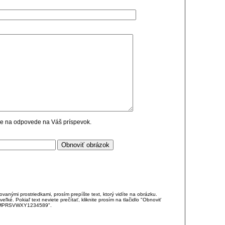
cie na odpovede na Váš príspevok.
anými prostriedkami, prosím prepíšte text, ktorý vidíte na obrázku.
é. Pokiaľ text neviete prečítať, kliknite prosím na tlačidlo "Obnoviť
DJKMPRSVWXY1234589".