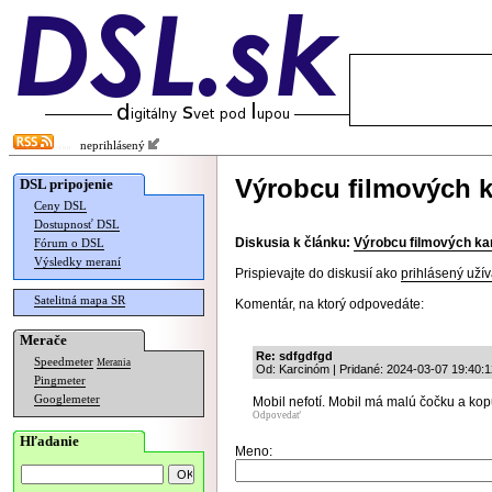
neprihlásený
Výrobcu filmových 
DSL pripojenie
Ceny DSL
Dostupnosť DSL
Diskusia k článku:
Výrobcu filmových ka
Fórum o DSL
Výsledky meraní
Prispievajte do diskusií ako
prihlásený užív
Satelitná mapa SR
Komentár, na ktorý odpovedáte:
Merače
Re: sdfgdfgd
Speedmeter
Merania
Od: Karcinóm | Pridané: 2024-03-07 19:40:1
Pingmeter
Googlemeter
Mobil nefotí. Mobil má malú čočku a ko
Odpovedať
Hľadanie
Meno: