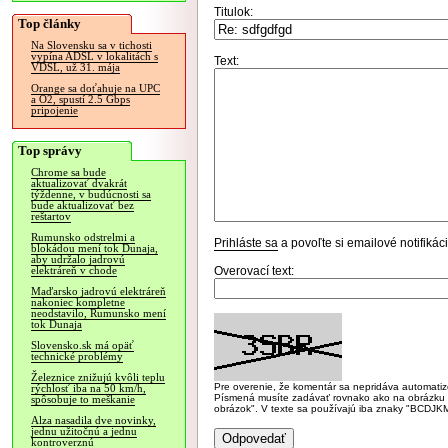
Titulok:
Top články
Na Slovensku sa v tichosti
vypína ADSL v lokalitách s
Text:
VDSL, už 31. mája
Orange sa doťahuje na UPC
a O2, spustí 2.5 Gbps
pripojenie
Top správy
Chrome sa bude
aktualizovať dvakrát
týždenne, v budúcnosti sa
bude aktualizovať bez
reštartov
Rumunsko odstrelmi a
Prihláste sa
a povoľte si emailové notifiká
blokádou mení tok Dunaja,
aby udržalo jadrovú
Overovací text:
elektráreň v chode
Maďarsko jadrovú elektráreň
nakoniec kompletne
neodstavilo, Rumunsko mení
tok Dunaja
Slovensko.sk má opäť
technické problémy
Železnice znižujú kvôli teplu
Pre overenie, že komentár sa nepridáva automatizov
rýchlosť iba na 50 km/h,
Písmená musíte zadávať rovnako ako na obrázku veľk
spôsobuje to meškanie
obrázok". V texte sa používajú iba znaky "BC
Alza nasadila dve novinky,
jednu užitočnú a jednu
kontroverznú