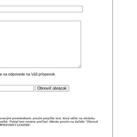
cie na odpovede na Váš príspevok.
anými prostriedkami, prosím prepíšte text, ktorý vidíte na obrázku.
é. Pokiaľ text neviete prečítať, kliknite prosím na tlačidlo "Obnoviť
DJKMPRSVWXY1234589".