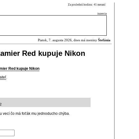
Za poslednú hodinu: 41 meraní
inzercia
Piatok, 7. augusta 2026, dnes má meniny
Štefánia
kamier Red kupuje Nikon
mier Red kupuje Nikon
ateľ
.
2
pu vecí čo má foťák mu jednoducho chýba.