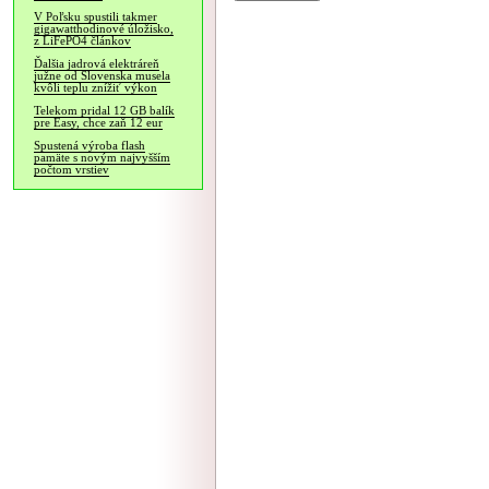
V Poľsku spustili takmer
gigawatthodinové úložisko,
z LiFePO4 článkov
Ďalšia jadrová elektráreň
južne od Slovenska musela
kvôli teplu znížiť výkon
Telekom pridal 12 GB balík
pre Easy, chce zaň 12 eur
Spustená výroba flash
pamäte s novým najvyšším
počtom vrstiev