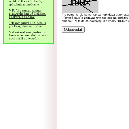
rýchlosť iba na 50 km/h,
spôsobuje to meškanie
V Poľsku spustili takmer
gigawatthodinové úložisko,
Pre overenie, že komentár sa nepridáva automatizov
z LiFePO4 článkov
Písmená musíte zadávať rovnako ako na obrázku veľk
obrázok". V texte sa používajú iba znaky "BC
Telekom pridal 12 GB balík
pre Easy, chce zaň 12 eur
Súd zakázal samojazdiacim
Google taxíkom dobíjanie v
noci, rušili obyvateľov