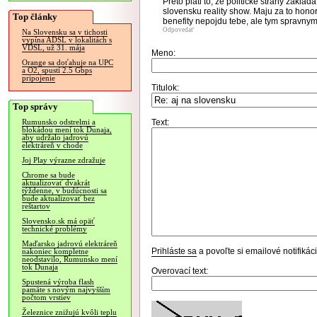
Preto plati to, ze politicke strany zakla
slovensku reality show. Maju za to honor
Top články
benefity nepojdu tebe, ale tym spravnym
Odpovedať
Na Slovensku sa v tichosti
vypína ADSL v lokalitách s
VDSL, už 31. mája
Meno:
Orange sa doťahuje na UPC
a O2, spustí 2.5 Gbps
pripojenie
Titulok:
Top správy
Text:
Rumunsko odstrelmi a
blokádou mení tok Dunaja,
aby udržalo jadrovú
elektráreň v chode
Joj Play výrazne zdražuje
Chrome sa bude
aktualizovať dvakrát
týždenne, v budúcnosti sa
bude aktualizovať bez
reštartov
Slovensko.sk má opäť
technické problémy
Maďarsko jadrovú elektráreň
Prihláste sa
a povoľte si emailové notifiká
nakoniec kompletne
neodstavilo, Rumunsko mení
tok Dunaja
Overovací text:
Spustená výroba flash
pamäte s novým najvyšším
počtom vrstiev
Železnice znižujú kvôli teplu