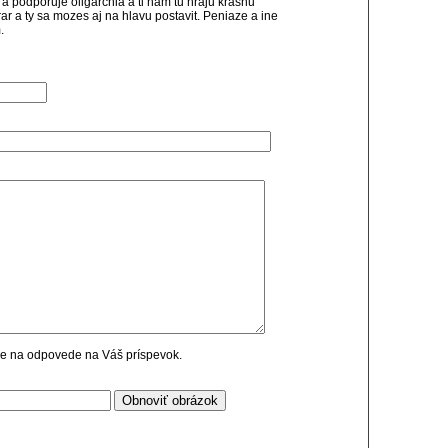
da a podporuje oligarchia a ti nam tu hraju krasnu
ar a ty sa mozes aj na hlavu postavit. Peniaze a ine
.
cie na odpovede na Váš príspevok.