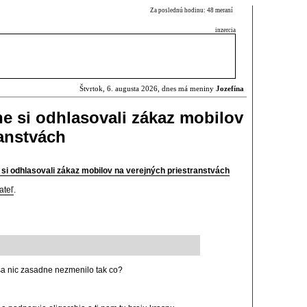
Za poslednú hodinu: 48 meraní
inzercia
Štvrtok, 6. augusta 2026, dnes má meniny
Jozefína
ne si odhlasovali zákaz mobilov
ranstvách
 si odhlasovali zákaz mobilov na verejných priestranstvách
ateľ
.
 sa nic zasadne nezmenilo tak co?