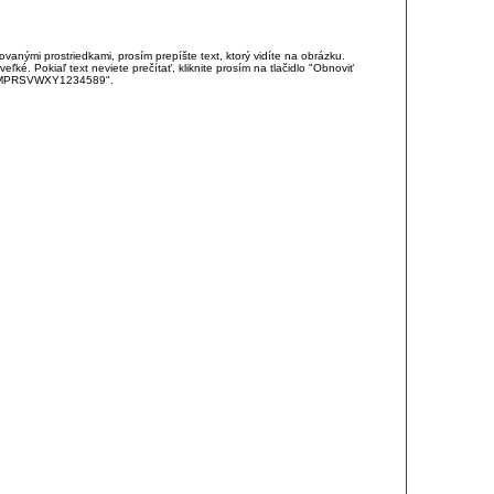
anými prostriedkami, prosím prepíšte text, ktorý vidíte na obrázku.
é. Pokiaľ text neviete prečítať, kliknite prosím na tlačidlo "Obnoviť
DJKMPRSVWXY1234589".