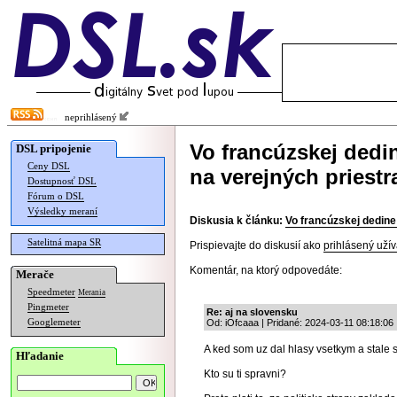
neprihlásený
Vo francúzskej dedi
DSL pripojenie
Ceny DSL
na verejných priest
Dostupnosť DSL
Fórum o DSL
Výsledky meraní
Diskusia k článku:
Vo francúzskej dedine
Satelitná mapa SR
Prispievajte do diskusií ako
prihlásený užív
Komentár, na ktorý odpovedáte:
Merače
Speedmeter
Merania
Pingmeter
Re: aj na slovensku
Googlemeter
Od: iOfcaaa | Pridané: 2024-03-11 08:18:06
A ked som uz dal hlasy vsetkym a stale
Hľadanie
Kto su ti spravni?