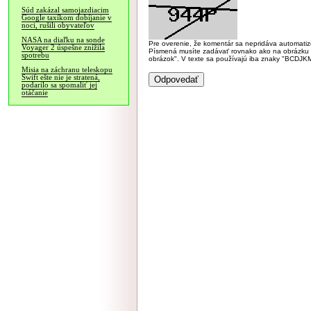
Súd zakázal samojazdiacim
Google taxíkom dobíjanie v
noci, rušili obyvateľov
NASA na diaľku na sonde
Pre overenie, že komentár sa nepridáva automatizov
Voyager 2 úspešne znížila
Písmená musíte zadávať rovnako ako na obrázku veľk
spotrebu
obrázok". V texte sa používajú iba znaky "BC
Misia na záchranu teleskopu
Swift ešte nie je stratená,
podarilo sa spomaliť jej
otáčanie