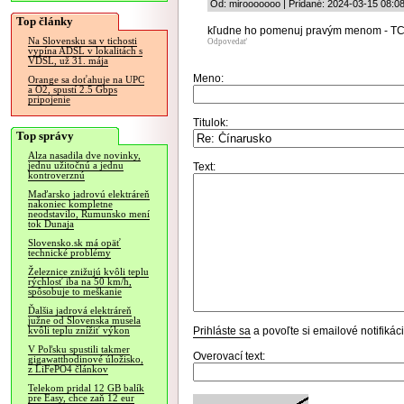
Od: mirooooooo | Pridané: 2024-03-15 08:08
Top články
kľudne ho pomenuj pravým menom -
Na Slovensku sa v tichosti
Odpovedať
vypína ADSL v lokalitách s
VDSL, už 31. mája
Meno:
Orange sa doťahuje na UPC
a O2, spustí 2.5 Gbps
pripojenie
Titulok:
Top správy
Alza nasadila dve novinky,
jednu užitočnú a jednu
Text:
kontroverznú
Maďarsko jadrovú elektráreň
nakoniec kompletne
neodstavilo, Rumunsko mení
tok Dunaja
Slovensko.sk má opäť
technické problémy
Železnice znižujú kvôli teplu
rýchlosť iba na 50 km/h,
spôsobuje to meškanie
Ďalšia jadrová elektráreň
južne od Slovenska musela
Prihláste sa
a povoľte si emailové notifiká
kvôli teplu znížiť výkon
V Poľsku spustili takmer
Overovací text:
gigawatthodinové úložisko,
z LiFePO4 článkov
Telekom pridal 12 GB balík
pre Easy, chce zaň 12 eur