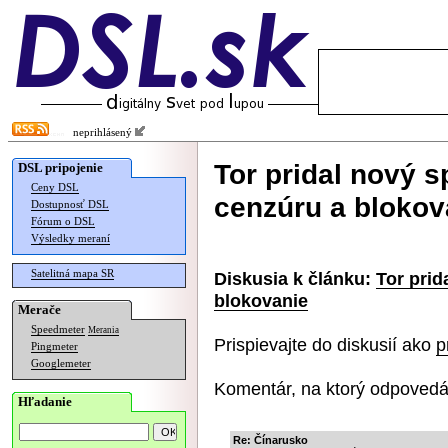
neprihlásený
Tor pridal nový 
DSL pripojenie
Ceny DSL
cenzúru a blokov
Dostupnosť DSL
Fórum o DSL
Výsledky meraní
Satelitná mapa SR
Diskusia k článku:
Tor pri
blokovanie
Merače
Speedmeter
Merania
Prispievajte do diskusií ako
p
Pingmeter
Googlemeter
Komentár, na ktorý odpovedá
Hľadanie
Re: Čínarusko