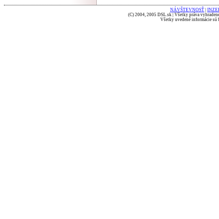
NÁVŠTEVNOSŤ
|
INZE
(C) 2004, 2005 DSL.sk | Všetky práva vyhradené
Všetky uvedené informácie sú b