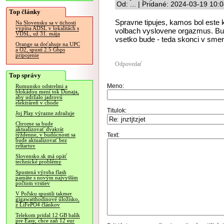
Od: ... | Pridané: 2024-03-19 10:
Top články
Spravne tipujes, kamos bol est
Na Slovensku sa v tichosti
vypína ADSL v lokalitách s
volbach vyslovene orgazmus. Bude
VDSL, už 31. mája
vsetko bude - teda skonci v sme
Orange sa doťahuje na UPC
a O2, spustí 2.5 Gbps
pripojenie
Odpovedať
Top správy
Meno:
Rumunsko odstrelmi a
blokádou mení tok Dunaja,
aby udržalo jadrovú
elektráreň v chode
Titulok:
Joj Play výrazne zdražuje
Chrome sa bude
aktualizovať dvakrát
Text:
týždenne, v budúcnosti sa
bude aktualizovať bez
reštartov
Slovensko.sk má opäť
technické problémy
Spustená výroba flash
pamäte s novým najvyšším
počtom vrstiev
V Poľsku spustili takmer
gigawatthodinové úložisko,
z LiFePO4 článkov
Telekom pridal 12 GB balík
pre Easy, chce zaň 12 eur