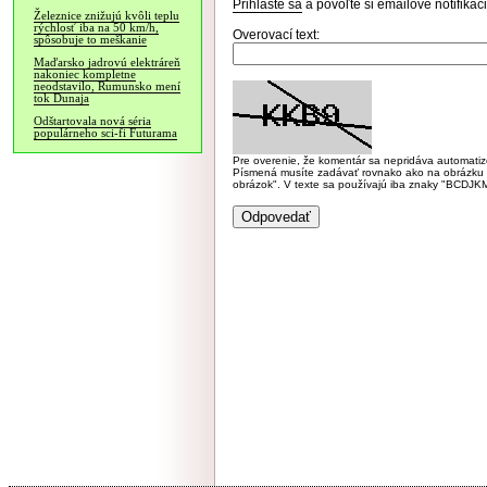
Prihláste sa
a povoľte si emailové notifiká
Železnice znižujú kvôli teplu
rýchlosť iba na 50 km/h,
Overovací text:
spôsobuje to meškanie
Maďarsko jadrovú elektráreň
nakoniec kompletne
neodstavilo, Rumunsko mení
tok Dunaja
Odštartovala nová séria
populárneho sci-fi Futurama
Pre overenie, že komentár sa nepridáva automatizov
Písmená musíte zadávať rovnako ako na obrázku veľk
obrázok". V texte sa používajú iba znaky "BC