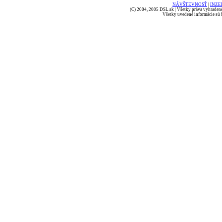
NÁVŠTEVNOSŤ
|
INZE
(C) 2004, 2005 DSL.sk | Všetky práva vyhradené
Všetky uvedené informácie sú b