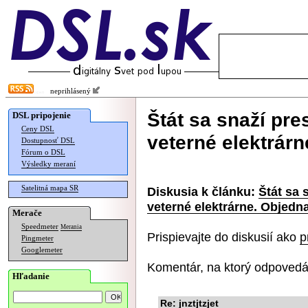
neprihlásený
Štát sa snaží pr
DSL pripojenie
Ceny DSL
veterné elektrár
Dostupnosť DSL
Fórum o DSL
Výsledky meraní
Satelitná mapa SR
Diskusia k článku:
Štát sa 
veterné elektrárne. Objedn
Merače
Speedmeter
Merania
Prispievajte do diskusií ako
p
Pingmeter
Googlemeter
Komentár, na ktorý odpovedá
Hľadanie
Re: jnztjtzjet