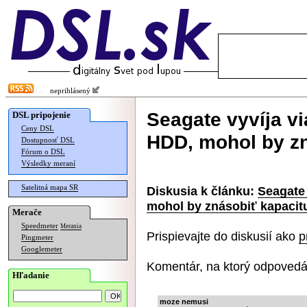
neprihlásený
Seagate vyvíja v
DSL pripojenie
Ceny DSL
HDD, mohol by zn
Dostupnosť DSL
Fórum o DSL
Výsledky meraní
Satelitná mapa SR
Diskusia k článku:
Seagate
mohol by znásobiť kapacit
Merače
Speedmeter
Merania
Prispievajte do diskusií ako
p
Pingmeter
Googlemeter
Komentár, na ktorý odpovedá
Hľadanie
moze nemusi