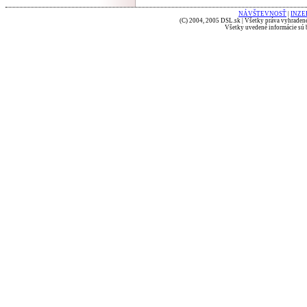
NÁVŠTEVNOSŤ
|
INZE
(C) 2004, 2005 DSL.sk | Všetky práva vyhradené
Všetky uvedené informácie sú b