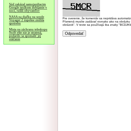
Súd zakázal samojazdiacim
Google taxíkom dobíjanie v
noci, rušili obyvateľov
NASA na diaľku na sonde
Pre overenie, že komentár sa nepridáva automatizov
Voyager 2 úspešne znížila
Písmená musíte zadávať rovnako ako na obrázku veľk
spotrebu
obrázok". V texte sa používajú iba znaky "BC
Misia na záchranu teleskopu
Swift ešte nie je stratená,
podarilo sa spomaliť jej
otáčanie