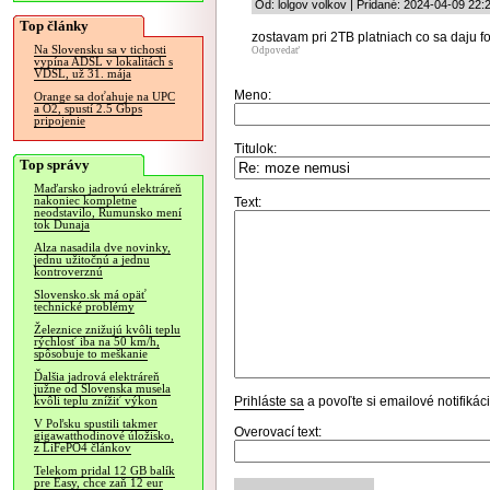
Od: lolgov volkov | Pridané: 2024-04-09 22:
Top články
zostavam pri 2TB platniach co sa daju f
Na Slovensku sa v tichosti
Odpovedať
vypína ADSL v lokalitách s
VDSL, už 31. mája
Meno:
Orange sa doťahuje na UPC
a O2, spustí 2.5 Gbps
pripojenie
Titulok:
Top správy
Maďarsko jadrovú elektráreň
nakoniec kompletne
Text:
neodstavilo, Rumunsko mení
tok Dunaja
Alza nasadila dve novinky,
jednu užitočnú a jednu
kontroverznú
Slovensko.sk má opäť
technické problémy
Železnice znižujú kvôli teplu
rýchlosť iba na 50 km/h,
spôsobuje to meškanie
Ďalšia jadrová elektráreň
južne od Slovenska musela
Prihláste sa
a povoľte si emailové notifiká
kvôli teplu znížiť výkon
V Poľsku spustili takmer
Overovací text:
gigawatthodinové úložisko,
z LiFePO4 článkov
Telekom pridal 12 GB balík
pre Easy, chce zaň 12 eur