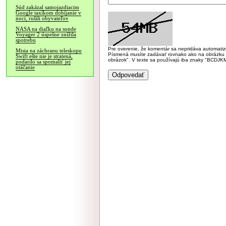
Súd zakázal samojazdiacim
Google taxíkom dobíjanie v
noci, rušili obyvateľov
NASA na diaľku na sonde
Voyager 2 úspešne znížila
spotrebu
Pre overenie, že komentár sa nepridáva automatizov
Misia na záchranu teleskopu
Písmená musíte zadávať rovnako ako na obrázku veľk
Swift ešte nie je stratená,
obrázok". V texte sa používajú iba znaky "BC
podarilo sa spomaliť jej
otáčanie