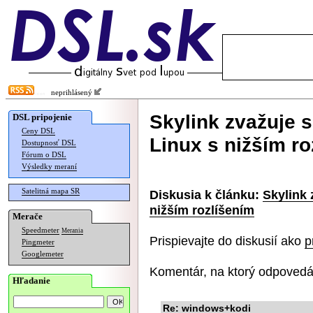
neprihlásený
Skylink zvažuje s
DSL pripojenie
Ceny DSL
Linux s nižším ro
Dostupnosť DSL
Fórum o DSL
Výsledky meraní
Satelitná mapa SR
Diskusia k článku:
Skylink 
nižším rozlíšením
Merače
Speedmeter
Merania
Prispievajte do diskusií ako
p
Pingmeter
Googlemeter
Komentár, na ktorý odpovedá
Hľadanie
Re: windows+kodi