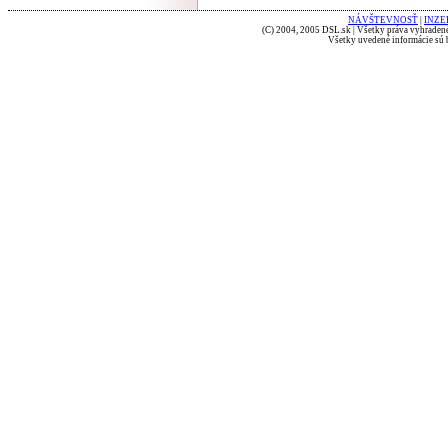
NÁVŠTEVNOSŤ
|
INZE
(C) 2004, 2005 DSL.sk | Všetky práva vyhradené
Všetky uvedené informácie sú b