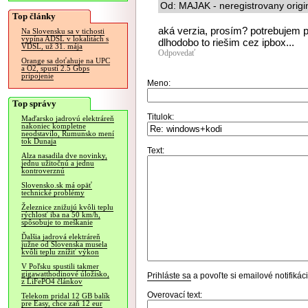
Od: MAJAK - neregistrovany origi
Top články
aká verzia, prosím? potrebujem 
Na Slovensku sa v tichosti
vypína ADSL v lokalitách s
dlhodobo to riešim cez ipbox...
VDSL, už 31. mája
Odpovedať
Orange sa doťahuje na UPC
a O2, spustí 2.5 Gbps
pripojenie
Meno:
Top správy
Titulok:
Maďarsko jadrovú elektráreň
nakoniec kompletne
neodstavilo, Rumunsko mení
tok Dunaja
Text:
Alza nasadila dve novinky,
jednu užitočnú a jednu
kontroverznú
Slovensko.sk má opäť
technické problémy
Železnice znižujú kvôli teplu
rýchlosť iba na 50 km/h,
spôsobuje to meškanie
Ďalšia jadrová elektráreň
južne od Slovenska musela
kvôli teplu znížiť výkon
V Poľsku spustili takmer
gigawatthodinové úložisko,
Prihláste sa
a povoľte si emailové notifiká
z LiFePO4 článkov
Overovací text:
Telekom pridal 12 GB balík
pre Easy, chce zaň 12 eur