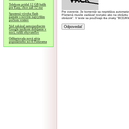
Telekom pridal 12 GB balík
pre Easy, chce zaň 12 eur
Pre overenie, že komentár sa nepridáva automatizov
Spustená výroba flash
Písmená musíte zadávať rovnako ako na obrázku veľk
pamäte s novým najvyšším
obrázok". V texte sa používajú iba znaky "BC
počtom vrstiev
Súd zakázal samojazdiacim
Google taxíkom dobíjanie v
noci, rušili obyvateľov
Odštartovala nová séria
populárneho sci-fi Futurama