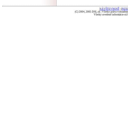
NÁVŠTEVNOSŤ
|
INZE
(C) 2004, 2005 DSL.sk | Všetky práva vyhradené
Všetky uvedené informácie sú b