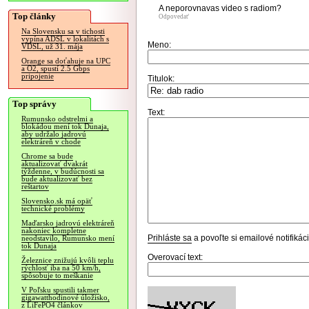
A neporovnavas video s radiom?
Top články
Odpovedať
Na Slovensku sa v tichosti
vypína ADSL v lokalitách s
Meno:
VDSL, už 31. mája
Orange sa doťahuje na UPC
a O2, spustí 2.5 Gbps
pripojenie
Titulok:
Top správy
Text:
Rumunsko odstrelmi a
blokádou mení tok Dunaja,
aby udržalo jadrovú
elektráreň v chode
Chrome sa bude
aktualizovať dvakrát
týždenne, v budúcnosti sa
bude aktualizovať bez
reštartov
Slovensko.sk má opäť
technické problémy
Maďarsko jadrovú elektráreň
nakoniec kompletne
Prihláste sa
a povoľte si emailové notifiká
neodstavilo, Rumunsko mení
tok Dunaja
Overovací text:
Železnice znižujú kvôli teplu
rýchlosť iba na 50 km/h,
spôsobuje to meškanie
V Poľsku spustili takmer
gigawatthodinové úložisko,
z LiFePO4 článkov