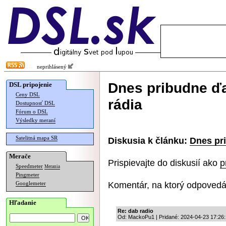
neprihlásený
Dnes pribudne ďa
DSL pripojenie
Ceny DSL
rádia
Dostupnosť DSL
Fórum o DSL
Výsledky meraní
Satelitná mapa SR
Diskusia k článku:
Dnes pri
Merače
Prispievajte do diskusií ako
p
Speedmeter
Merania
Pingmeter
Komentár, na ktorý odpovedá
Googlemeter
Hľadanie
Re: dab radio
Od: MackoPu1 | Pridané: 2024-04-23 17:26