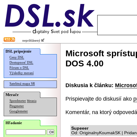
neprihlásený
Microsoft sprístu
DSL pripojenie
Ceny DSL
DOS 4.00
Dostupnosť DSL
Fórum o DSL
Výsledky meraní
Satelitná mapa SR
Diskusia k článku:
Microsof
Merače
Prispievajte do diskusií ako
p
Speedmeter
Merania
Pingmeter
Komentár, na ktorý odpovedá
Googlemeter
Hľadanie
Supeeer
Od: OriginalnyKoumakSK | Pridan