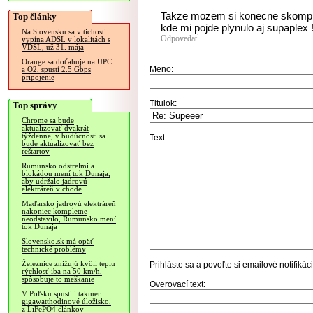
Takze mozem si konecne skompil
Top články
kde mi pojde plynulo aj supaplex !!
Na Slovensku sa v tichosti
Odpovedať
vypína ADSL v lokalitách s
VDSL, už 31. mája
Orange sa doťahuje na UPC
Meno:
a O2, spustí 2.5 Gbps
pripojenie
Titulok:
Top správy
Chrome sa bude
aktualizovať dvakrát
týždenne, v budúcnosti sa
Text:
bude aktualizovať bez
reštartov
Rumunsko odstrelmi a
blokádou mení tok Dunaja,
aby udržalo jadrovú
elektráreň v chode
Maďarsko jadrovú elektráreň
nakoniec kompletne
neodstavilo, Rumunsko mení
tok Dunaja
Slovensko.sk má opäť
technické problémy
Železnice znižujú kvôli teplu
Prihláste sa
a povoľte si emailové notifiká
rýchlosť iba na 50 km/h,
spôsobuje to meškanie
Overovací text:
V Poľsku spustili takmer
gigawatthodinové úložisko,
z LiFePO4 článkov