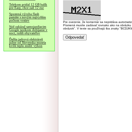
Telekom pridal 12 GB balík
pre Easy, chce zaň 12 eur
Spustená výroba flash
pamäte s novým najvyšším
počtom vrstiev
Pre overenie, že komentár sa nepridáva automatizov
Písmená musíte zadávať rovnako ako na obrázku veľk
Súd zakázal samojazdiacim
obrázok". V texte sa používajú iba znaky "BC
Google taxíkom dobíjanie v
noci, rušili obyvateľov
Ďalšia jadrová elektráreň
južne od Slovenska musela
kvôli teplu znížiť výkon