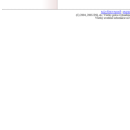
NÁVŠTEVNOSŤ
|
INZE
(C) 2004, 2005 DSL.sk | Všetky práva vyhradené
Všetky uvedené informácie sú b