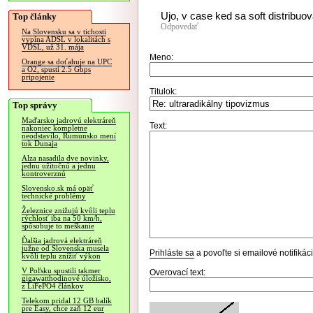
Ujo, v case ked sa soft distribuo
Top články
Odpovedať
Na Slovensku sa v tichosti
vypína ADSL v lokalitách s
VDSL, už 31. mája
Meno:
Orange sa doťahuje na UPC
a O2, spustí 2.5 Gbps
pripojenie
Titulok:
Top správy
Maďarsko jadrovú elektráreň
Text:
nakoniec kompletne
neodstavilo, Rumunsko mení
tok Dunaja
Alza nasadila dve novinky,
jednu užitočnú a jednu
kontroverznú
Slovensko.sk má opäť
technické problémy
Železnice znižujú kvôli teplu
rýchlosť iba na 50 km/h,
spôsobuje to meškanie
Ďalšia jadrová elektráreň
južne od Slovenska musela
Prihláste sa
a povoľte si emailové notifiká
kvôli teplu znížiť výkon
V Poľsku spustili takmer
Overovací text:
gigawatthodinové úložisko,
z LiFePO4 článkov
Telekom pridal 12 GB balík
pre Easy, chce zaň 12 eur