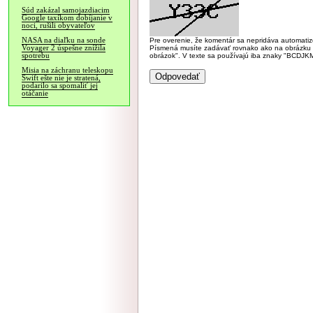
Súd zakázal samojazdiacim
Google taxíkom dobíjanie v
noci, rušili obyvateľov
NASA na diaľku na sonde
Pre overenie, že komentár sa nepridáva automatizov
Voyager 2 úspešne znížila
Písmená musíte zadávať rovnako ako na obrázku veľk
spotrebu
obrázok". V texte sa používajú iba znaky "BC
Misia na záchranu teleskopu
Swift ešte nie je stratená,
podarilo sa spomaliť jej
otáčanie