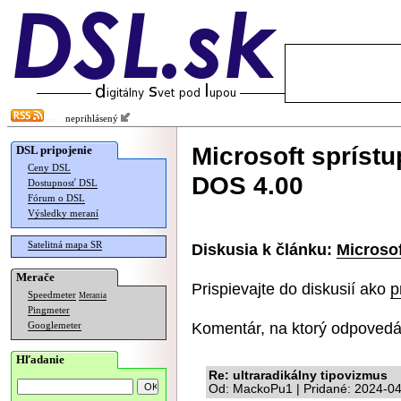
neprihlásený
Microsoft sprístu
DSL pripojenie
Ceny DSL
DOS 4.00
Dostupnosť DSL
Fórum o DSL
Výsledky meraní
Satelitná mapa SR
Diskusia k článku:
Microsof
Merače
Prispievajte do diskusií ako
p
Speedmeter
Merania
Pingmeter
Komentár, na ktorý odpovedá
Googlemeter
Hľadanie
Re: ultraradikálny tipovizmus
Od: MackoPu1 | Pridané: 2024-04