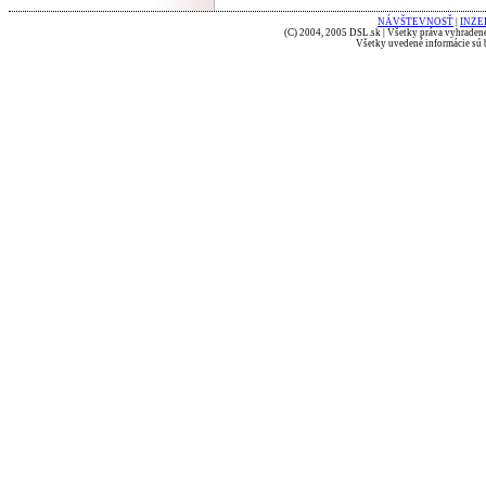
NÁVŠTEVNOSŤ
|
INZE
(C) 2004, 2005 DSL.sk | Všetky práva vyhradené
Všetky uvedené informácie sú b