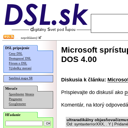
neprihlásený
Microsoft sprístu
DSL pripojenie
Ceny DSL
DOS 4.00
Dostupnosť DSL
Fórum o DSL
Výsledky meraní
Satelitná mapa SR
Diskusia k článku:
Microsof
Merače
Prispievajte do diskusií ako
p
Speedmeter
Merania
Pingmeter
Komentár, na ktorý odpovedá
Googlemeter
Hľadanie
ultraradikálny objasňovačizmu
Od: syntaxterrorXXX, . Y | Pridan