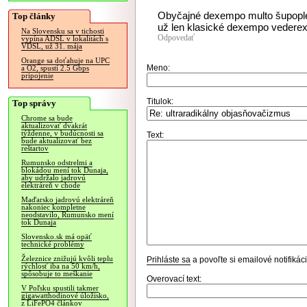
Obyčajné dexempo multo šupople
Top články
už len klasické dexempo vederex
Na Slovensku sa v tichosti
Odpovedať
vypína ADSL v lokalitách s
VDSL, už 31. mája
Orange sa doťahuje na UPC
Meno:
a O2, spustí 2.5 Gbps
pripojenie
Titulok:
Top správy
Chrome sa bude
aktualizovať dvakrát
týždenne, v budúcnosti sa
Text:
bude aktualizovať bez
reštartov
Rumunsko odstrelmi a
blokádou mení tok Dunaja,
aby udržalo jadrovú
elektráreň v chode
Maďarsko jadrovú elektráreň
nakoniec kompletne
neodstavilo, Rumunsko mení
tok Dunaja
Slovensko.sk má opäť
technické problémy
Železnice znižujú kvôli teplu
Prihláste sa
a povoľte si emailové notifiká
rýchlosť iba na 50 km/h,
spôsobuje to meškanie
Overovací text:
V Poľsku spustili takmer
gigawatthodinové úložisko,
z LiFePO4 článkov