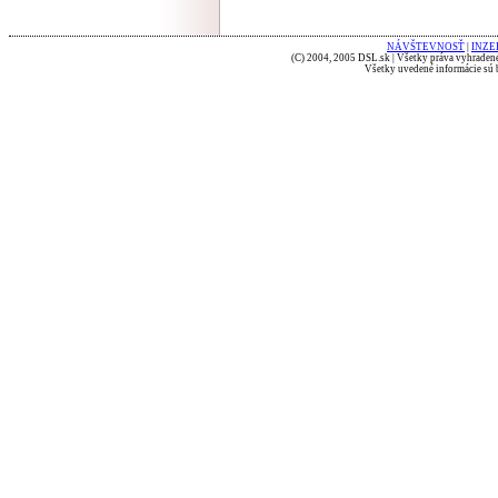
NÁVŠTEVNOSŤ
|
INZE
(C) 2004, 2005 DSL.sk | Všetky práva vyhradené
Všetky uvedené informácie sú b