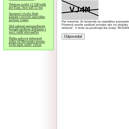
Telekom pridal 12 GB balík
pre Easy, chce zaň 12 eur
Spustená výroba flash
pamäte s novým najvyšším
počtom vrstiev
Pre overenie, že komentár sa nepridáva automatizov
Písmená musíte zadávať rovnako ako na obrázku veľk
Súd zakázal samojazdiacim
obrázok". V texte sa používajú iba znaky "BC
Google taxíkom dobíjanie v
noci, rušili obyvateľov
Ďalšia jadrová elektráreň
južne od Slovenska musela
kvôli teplu znížiť výkon