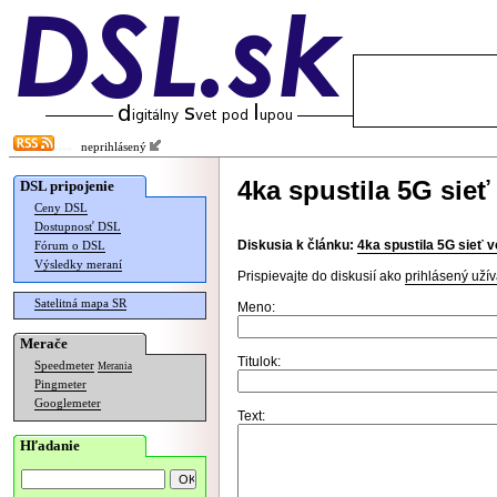
neprihlásený
4ka spustila 5G sie
DSL pripojenie
Ceny DSL
Dostupnosť DSL
Diskusia k článku:
4ka spustila 5G sieť 
Fórum o DSL
Výsledky meraní
Prispievajte do diskusií ako
prihlásený užív
Satelitná mapa SR
Meno:
Merače
Titulok:
Speedmeter
Merania
Pingmeter
Googlemeter
Text:
Hľadanie