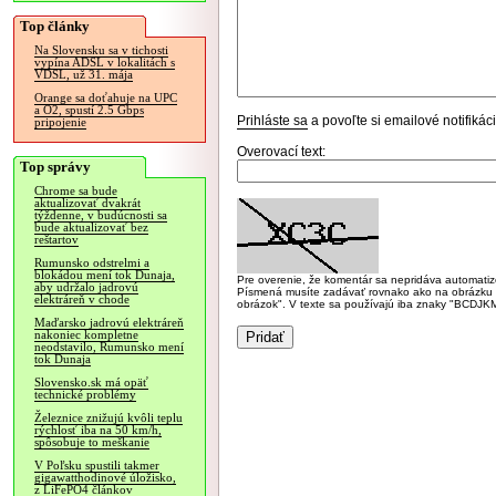
Top články
Na Slovensku sa v tichosti
vypína ADSL v lokalitách s
VDSL, už 31. mája
Orange sa doťahuje na UPC
a O2, spustí 2.5 Gbps
Prihláste sa
a povoľte si emailové notifiká
pripojenie
Overovací text:
Top správy
Chrome sa bude
aktualizovať dvakrát
týždenne, v budúcnosti sa
bude aktualizovať bez
reštartov
Rumunsko odstrelmi a
blokádou mení tok Dunaja,
Pre overenie, že komentár sa nepridáva automatizov
aby udržalo jadrovú
Písmená musíte zadávať rovnako ako na obrázku veľk
elektráreň v chode
obrázok". V texte sa používajú iba znaky "BC
Maďarsko jadrovú elektráreň
nakoniec kompletne
neodstavilo, Rumunsko mení
tok Dunaja
Slovensko.sk má opäť
technické problémy
Železnice znižujú kvôli teplu
rýchlosť iba na 50 km/h,
spôsobuje to meškanie
V Poľsku spustili takmer
gigawatthodinové úložisko,
z LiFePO4 článkov