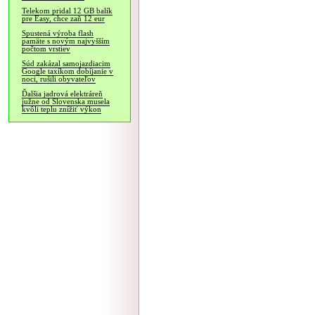
Telekom pridal 12 GB balík
pre Easy, chce zaň 12 eur
Spustená výroba flash
pamäte s novým najvyšším
počtom vrstiev
Súd zakázal samojazdiacim
Google taxíkom dobíjanie v
noci, rušili obyvateľov
Ďalšia jadrová elektráreň
južne od Slovenska musela
kvôli teplu znížiť výkon