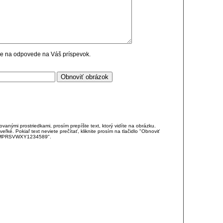
cie na odpovede na Váš príspevok.
anými prostriedkami, prosím prepíšte text, ktorý vidíte na obrázku.
é. Pokiaľ text neviete prečítať, kliknite prosím na tlačidlo "Obnoviť
DJKMPRSVWXY1234589".