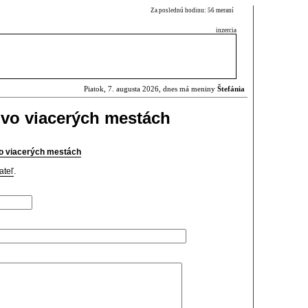
Za poslednú hodinu: 56 meraní
inzercia
Piatok, 7. augusta 2026, dnes má meniny
Štefánia
ť vo viacerých mestách
vo viacerých mestách
ateľ
.