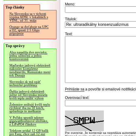
Meno:
Top články
Na Slovensku sa v tichosti
vypína ADSL v lokalitách s
Titulok:
VDSL, už 31. mája
Orange sa doťahuje na UPC
a O2, spustí 2.5 Gbps
pripojenie
Text:
Top správy
Alza nasadila dve novinky,
jednu užitočnú a jednu
kontroverznú
Maďarsko jadrovú elektráreň
nakoniec kompletne
neodstavilo, Rumunsko mení
tok Dunaja
Slovensko.sk má opäť
technické problémy
Prihláste sa
a povoľte si emailové notifiká
Ďalšia jadrová elektráreň
južne od Slovenska musela
Overovací text:
kvôli teplu znížiť výkon
Železnice znižujú kvôli teplu
rýchlosť iba na 50 km/h,
spôsobuje to meškanie
V Poľsku spustili takmer
gigawatthodinové úložisko,
z LiFePO4 článkov
Telekom pridal 12 GB balík
Pre overenie, že komentár sa nepridáva automatizov
pre Easy, chce zaň 12 eur