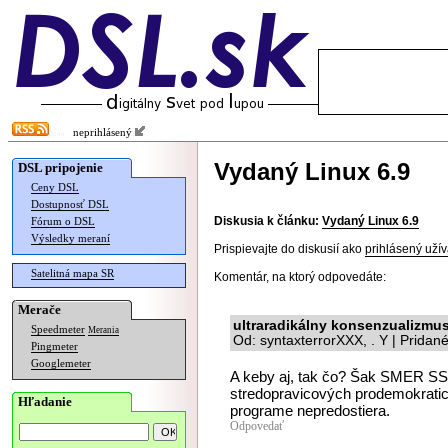
neprihlásený
Vydaný Linux 6.9
DSL pripojenie
Ceny DSL
Dostupnosť DSL
Diskusia k článku:
Vydaný Linux 6.9
Fórum o DSL
Výsledky meraní
Prispievajte do diskusií ako
prihlásený užív
Satelitná mapa SR
Komentár, na ktorý odpovedáte:
Merače
ultraradikálny konsenzualizmu
Speedmeter
Merania
Od: syntaxterrorXXX, . Y | Pridan
Pingmeter
Googlemeter
A keby aj, tak čo? Šak SMER SSD
stredopravicových prodemokratick
Hľadanie
programe nepredostiera.
Odpovedať