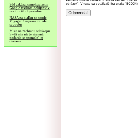
Písmená musíte zadávať rovnako ako na obrázku veľk
obrázok". V texte sa používajú iba znaky "BC
Súd zakázal samojazdiacim
Google taxíkom dobíjanie v
noci, rušili obyvateľov
NASA na diaľku na sonde
Voyager 2 úspešne znížila
spotrebu
Misia na záchranu teleskopu
Swift ešte nie je stratená,
podarilo sa spomaliť jej
otáčanie