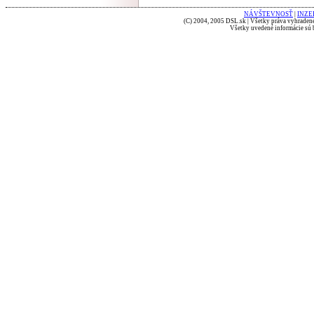
NÁVŠTEVNOSŤ
|
INZE
(C) 2004, 2005 DSL.sk | Všetky práva vyhradené
Všetky uvedené informácie sú b