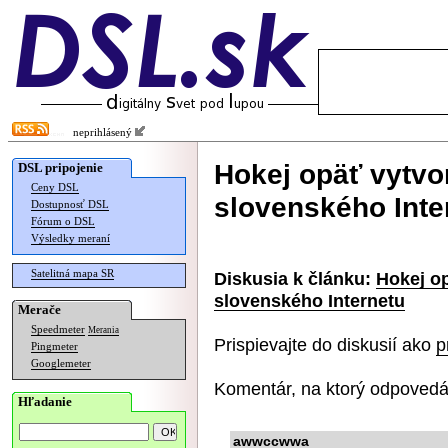
neprihlásený
Hokej opäť vytvor
DSL pripojenie
Ceny DSL
slovenského Inte
Dostupnosť DSL
Fórum o DSL
Výsledky meraní
Satelitná mapa SR
Diskusia k článku:
Hokej op
slovenského Internetu
Merače
Speedmeter
Merania
Prispievajte do diskusií ako
p
Pingmeter
Googlemeter
Komentár, na ktorý odpovedá
Hľadanie
awwccwwa