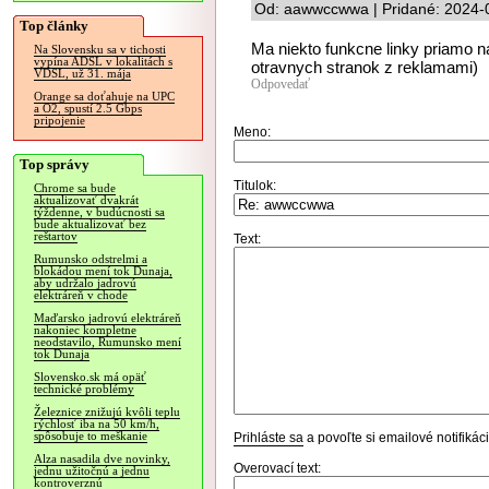
Od: aawwccwwa | Pridané: 2024-
Top články
Ma niekto funkcne linky priamo 
Na Slovensku sa v tichosti
vypína ADSL v lokalitách s
otravnych stranok z reklamami)
VDSL, už 31. mája
Odpovedať
Orange sa doťahuje na UPC
a O2, spustí 2.5 Gbps
pripojenie
Meno:
Top správy
Titulok:
Chrome sa bude
aktualizovať dvakrát
týždenne, v budúcnosti sa
bude aktualizovať bez
reštartov
Text:
Rumunsko odstrelmi a
blokádou mení tok Dunaja,
aby udržalo jadrovú
elektráreň v chode
Maďarsko jadrovú elektráreň
nakoniec kompletne
neodstavilo, Rumunsko mení
tok Dunaja
Slovensko.sk má opäť
technické problémy
Železnice znižujú kvôli teplu
rýchlosť iba na 50 km/h,
spôsobuje to meškanie
Prihláste sa
a povoľte si emailové notifiká
Alza nasadila dve novinky,
Overovací text:
jednu užitočnú a jednu
kontroverznú