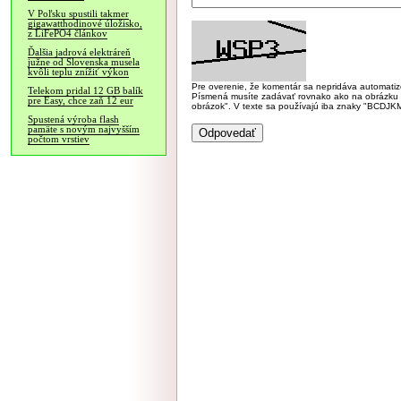
V Poľsku spustili takmer
gigawatthodinové úložisko,
z LiFePO4 článkov
Ďalšia jadrová elektráreň
južne od Slovenska musela
kvôli teplu znížiť výkon
Pre overenie, že komentár sa nepridáva automatizov
Telekom pridal 12 GB balík
Písmená musíte zadávať rovnako ako na obrázku veľk
pre Easy, chce zaň 12 eur
obrázok". V texte sa používajú iba znaky "BC
Spustená výroba flash
pamäte s novým najvyšším
počtom vrstiev