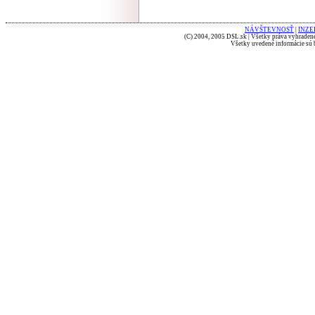
NÁVŠTEVNOSŤ
|
INZE
(C) 2004, 2005 DSL.sk | Všetky práva vyhradené
Všetky uvedené informácie sú b