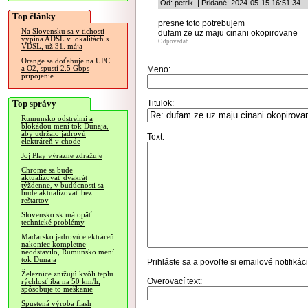
Od: petrik. | Pridané: 2024-05-15 16:51:34
Top články
presne toto potrebujem
Na Slovensku sa v tichosti
dufam ze uz maju cinani okopirovane
vypína ADSL v lokalitách s
Odpovedať
VDSL, už 31. mája
Orange sa doťahuje na UPC
a O2, spustí 2.5 Gbps
Meno:
pripojenie
Top správy
Titulok:
Rumunsko odstrelmi a
blokádou mení tok Dunaja,
aby udržalo jadrovú
Text:
elektráreň v chode
Joj Play výrazne zdražuje
Chrome sa bude
aktualizovať dvakrát
týždenne, v budúcnosti sa
bude aktualizovať bez
reštartov
Slovensko.sk má opäť
technické problémy
Maďarsko jadrovú elektráreň
nakoniec kompletne
neodstavilo, Rumunsko mení
tok Dunaja
Prihláste sa
a povoľte si emailové notifiká
Železnice znižujú kvôli teplu
Overovací text:
rýchlosť iba na 50 km/h,
spôsobuje to meškanie
Spustená výroba flash