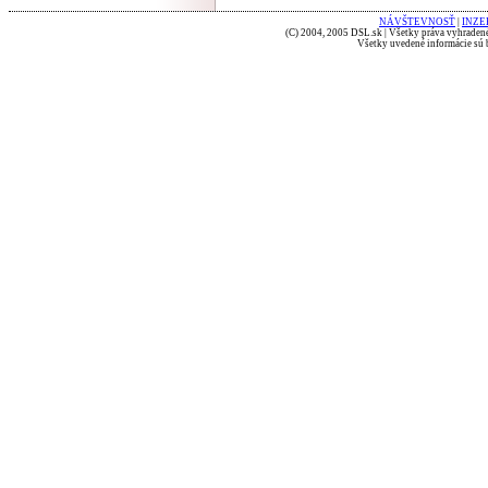
NÁVŠTEVNOSŤ
|
INZE
(C) 2004, 2005 DSL.sk | Všetky práva vyhradené
Všetky uvedené informácie sú b