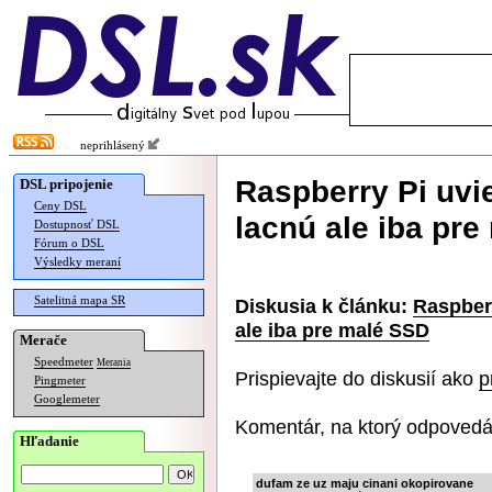
neprihlásený
Raspberry Pi uvi
DSL pripojenie
Ceny DSL
lacnú ale iba pr
Dostupnosť DSL
Fórum o DSL
Výsledky meraní
Satelitná mapa SR
Diskusia k článku:
Raspberr
ale iba pre malé SSD
Merače
Speedmeter
Merania
Prispievajte do diskusií ako
p
Pingmeter
Googlemeter
Komentár, na ktorý odpovedá
Hľadanie
dufam ze uz maju cinani okopirovane