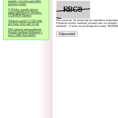
pamäte s novým najvyšším
počtom vrstiev
V Poľsku spustili takmer
gigawatthodinové úložisko,
z LiFePO4 článkov
Pre overenie, že komentár sa nepridáva automatizov
Telekom pridal 12 GB balík
Písmená musíte zadávať rovnako ako na obrázku veľk
pre Easy, chce zaň 12 eur
obrázok". V texte sa používajú iba znaky "BC
Súd zakázal samojazdiacim
Google taxíkom dobíjanie v
noci, rušili obyvateľov