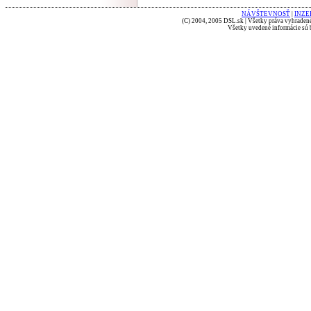
NÁVŠTEVNOSŤ
|
INZE
(C) 2004, 2005 DSL.sk | Všetky práva vyhradené
Všetky uvedené informácie sú b