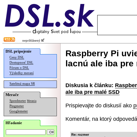
neprihlásený
Raspberry Pi uvi
DSL pripojenie
Ceny DSL
lacnú ale iba pr
Dostupnosť DSL
Fórum o DSL
Výsledky meraní
Satelitná mapa SR
Diskusia k článku:
Raspberr
ale iba pre malé SSD
Merače
Speedmeter
Merania
Prispievajte do diskusií ako
p
Pingmeter
Googlemeter
Komentár, na ktorý odpovedá
Hľadanie
Re: rozmer