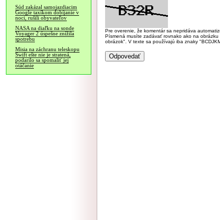
Súd zakázal samojazdiacim
Google taxíkom dobíjanie v
noci, rušili obyvateľov
NASA na diaľku na sonde
Pre overenie, že komentár sa nepridáva automatizov
Voyager 2 úspešne znížila
Písmená musíte zadávať rovnako ako na obrázku veľk
spotrebu
obrázok". V texte sa používajú iba znaky "BC
Misia na záchranu teleskopu
Swift ešte nie je stratená,
podarilo sa spomaliť jej
otáčanie