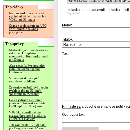
Od: M.Miiicho | Pridané: 2024-05-16 08:41:2
Top články
izolacka alebo samovulkanizacka to isti 
Na Slovensku sa v tichosti
Odpovedať
vypína ADSL v lokalitách s
VDSL, už 31. mája
Meno:
Orange sa doťahuje na UPC
a O2, spustí 2.5 Gbps
pripojenie
Titulok:
Top správy
Maďarsko jadrovú elektráreň
nakoniec kompletne
Text:
neodstavilo, Rumunsko mení
tok Dunaja
Alza nasadila dve novinky,
jednu užitočnú a jednu
kontroverznú
Slovensko.sk má opäť
technické problémy
Železnice znižujú kvôli teplu
rýchlosť iba na 50 km/h,
spôsobuje to meškanie
Ďalšia jadrová elektráreň
južne od Slovenska musela
Prihláste sa
a povoľte si emailové notifiká
kvôli teplu znížiť výkon
V Poľsku spustili takmer
Overovací text:
gigawatthodinové úložisko,
z LiFePO4 článkov
Telekom pridal 12 GB balík
pre Easy, chce zaň 12 eur