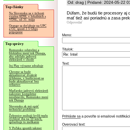
Od: drag | Pridané: 2024-05-22 0
Top články
Dúfam, že budú tie procesory aj 
Na Slovensku sa v tichosti
vypína ADSL v lokalitách s
mať tiež asi poriadnú a zasa pr
VDSL, už 31. mája
Odpovedať
Orange sa doťahuje na UPC
a O2, spustí 2.5 Gbps
pripojenie
Meno:
Top správy
Titulok:
Rumunsko odstrelmi a
blokádou mení tok Dunaja,
aby udržalo jadrovú
elektráreň v chode
Text:
Joj Play výrazne zdražuje
Chrome sa bude
aktualizovať dvakrát
týždenne, v budúcnosti sa
bude aktualizovať bez
reštartov
Maďarsko jadrovú elektráreň
nakoniec kompletne
neodstavilo, Rumunsko mení
tok Dunaja
Slovensko.sk má opäť
technické problémy
Železnice znižujú kvôli teplu
Prihláste sa
a povoľte si emailové notifiká
rýchlosť iba na 50 km/h,
spôsobuje to meškanie
Overovací text:
V Poľsku spustili takmer