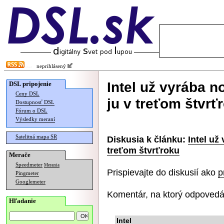
neprihlásený
Intel už vyrába 
DSL pripojenie
Ceny DSL
ju v treťom štvrť
Dostupnosť DSL
Fórum o DSL
Výsledky meraní
Satelitná mapa SR
Diskusia k článku:
Intel už
treťom štvrťroku
Merače
Speedmeter
Merania
Prispievajte do diskusií ako
p
Pingmeter
Googlemeter
Komentár, na ktorý odpovedá
Hľadanie
Intel