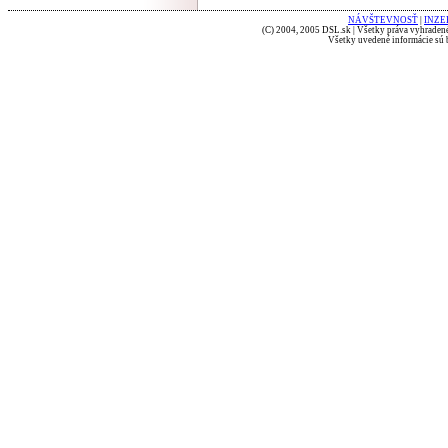
NÁVŠTEVNOSŤ
|
INZE
(C) 2004, 2005 DSL.sk | Všetky práva vyhradené
Všetky uvedené informácie sú b