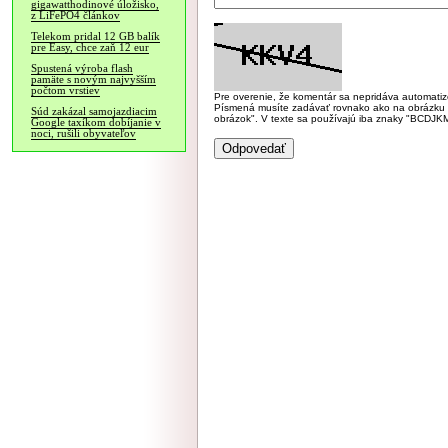
gigawatthodinové úložisko,
z LiFePO4 článkov
Telekom pridal 12 GB balík
pre Easy, chce zaň 12 eur
Spustená výroba flash
pamäte s novým najvyšším
počtom vrstiev
Pre overenie, že komentár sa nepridáva automatizov
Písmená musíte zadávať rovnako ako na obrázku veľk
Súd zakázal samojazdiacim
obrázok". V texte sa používajú iba znaky "BC
Google taxíkom dobíjanie v
noci, rušili obyvateľov