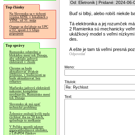
Od: Eletronik | Pridané: 2024-06-
Top články
Buď si blbý, alebo robíš niekde 
Na Slovensku sa v tichosti
vypína ADSL v lokalitách s
VDSL, už 31. mája
Tá elektronika a jej rozumček má 
Orange sa doťahuje na UPC
2 Ramienka sú mechanicky veľmi ť
a O2, spustí 2.5 Gbps
ukážkový model s veľmi nízkymi f
pripojenie
des.
Top správy
A ešte je tam tá veľmi presná poz
Rumunsko odstrelmi a
Odpovedať
blokádou mení tok Dunaja,
aby udržalo jadrovú
elektráreň v chode
Meno:
Chrome sa bude
aktualizovať dvakrát
týždenne, v budúcnosti sa
bude aktualizovať bez
reštartov
Titulok:
Maďarsko jadrovú elektráreň
nakoniec kompletne
neodstavilo, Rumunsko mení
Text:
tok Dunaja
Slovensko.sk má opäť
technické problémy
Železnice znižujú kvôli teplu
rýchlosť iba na 50 km/h,
spôsobuje to meškanie
V Poľsku spustili takmer
gigawatthodinové úložisko,
z LiFePO4 článkov