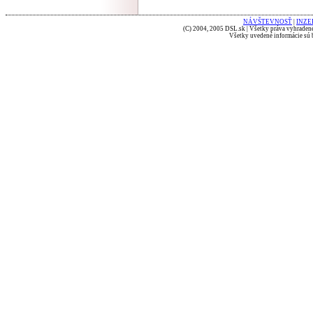
NÁVŠTEVNOSŤ
|
INZE
(C) 2004, 2005 DSL.sk | Všetky práva vyhradené
Všetky uvedené informácie sú b