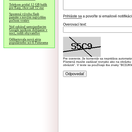
Telekom pridal 12 GB balík
pre Easy, chce zaň 12 eur
Spustená výroba flash
Prihláste sa
a povoľte si emailové notifiká
pamäte s novým najvyšším
počtom vrstiev
Overovací text:
Súd zakázal samojazdiacim
Google taxíkom dobíjanie v
noci, rušili obyvateľov
Odštartovala nová séria
populárneho sci-fi Futurama
Pre overenie, že komentár sa nepridáva automatizov
Písmená musíte zadávať rovnako ako na obrázku veľk
obrázok". V texte sa používajú iba znaky "BC