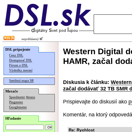
neprihlásený
Western Digital 
DSL pripojenie
Ceny DSL
HAMR, začal dod
Dostupnosť DSL
Fórum o DSL
Výsledky meraní
Satelitná mapa SR
Diskusia k článku:
Western
začal dodávať 32 TB SMR d
Merače
Speedmeter
Merania
Prispievajte do diskusií ako
p
Pingmeter
Googlemeter
Komentár, na ktorý odpovedá
Hľadanie
Re: Rychlost