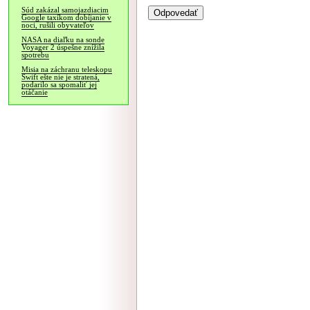
Súd zakázal samojazdiacim
Google taxíkom dobíjanie v
noci, rušili obyvateľov
NASA na diaľku na sonde
Voyager 2 úspešne znížila
spotrebu
Misia na záchranu teleskopu
Swift ešte nie je stratená,
podarilo sa spomaliť jej
otáčanie