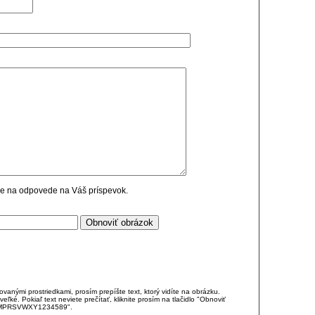
cie na odpovede na Váš príspevok.
anými prostriedkami, prosím prepíšte text, ktorý vidíte na obrázku.
é. Pokiaľ text neviete prečítať, kliknite prosím na tlačidlo "Obnoviť
DJKMPRSVWXY1234589".