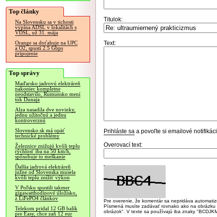
Top články
Titulok:
Na Slovensku sa v tichosti
vypína ADSL v lokalitách s
VDSL, už 31. mája
Text:
Orange sa doťahuje na UPC
a O2, spustí 2.5 Gbps
pripojenie
Top správy
Maďarsko jadrovú elektráreň
nakoniec kompletne
neodstavilo, Rumunsko mení
tok Dunaja
Alza nasadila dve novinky,
jednu užitočnú a jednu
kontroverznú
Slovensko.sk má opäť
Prihláste sa
a povoľte si emailové notifiká
technické problémy
Overovací text:
Železnice znižujú kvôli teplu
rýchlosť iba na 50 km/h,
spôsobuje to meškanie
Ďalšia jadrová elektráreň
južne od Slovenska musela
kvôli teplu znížiť výkon
V Poľsku spustili takmer
gigawatthodinové úložisko,
z LiFePO4 článkov
Pre overenie, že komentár sa nepridáva automatizov
Písmená musíte zadávať rovnako ako na obrázku veľk
Telekom pridal 12 GB balík
obrázok". V texte sa používajú iba znaky "BC
pre Easy, chce zaň 12 eur