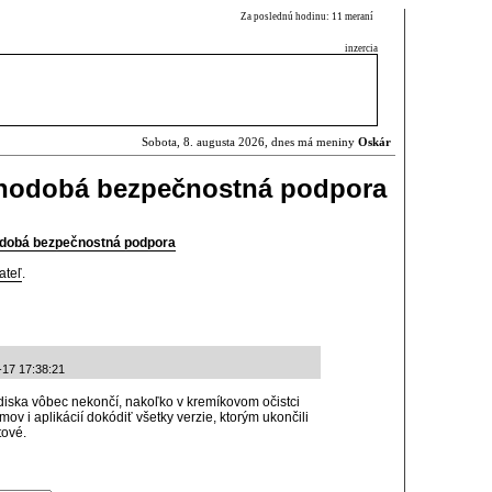
Za poslednú hodinu: 11 meraní
inzercia
Sobota, 8. augusta 2026, dnes má meniny
Oskár
lhodobá bezpečnostná podpora
odobá bezpečnostná podpora
ateľ
.
-17 17:38:21
iska vôbec nekončí, nakoľko v kremíkovom očistci
ov i aplikácií dokódiť všetky verzie, ktorým ukončili
tové.