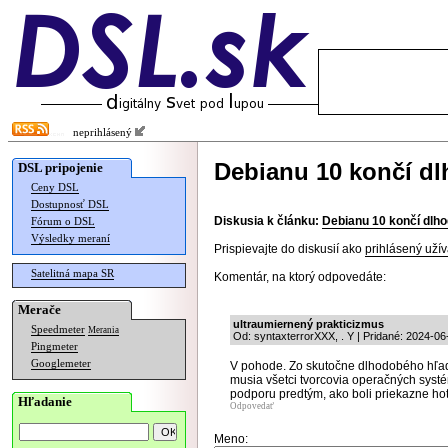
neprihlásený
Debianu 10 končí d
DSL pripojenie
Ceny DSL
Dostupnosť DSL
Diskusia k článku:
Debianu 10 končí dlh
Fórum o DSL
Výsledky meraní
Prispievajte do diskusií ako
prihlásený užív
Satelitná mapa SR
Komentár, na ktorý odpovedáte:
Merače
ultraumiernený prakticizmus
Speedmeter
Merania
Od: syntaxterrorXXX, . Y | Pridané: 2024-06
Pingmeter
Googlemeter
V pohode. Zo skutočne dlhodobého hľad
musia všetci tvorcovia operačných systém
podporu predtým, ako boli priekazne ho
Hľadanie
Odpovedať
Meno: